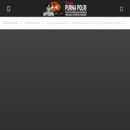
Beranda
Editorial
Kapusdokkes Resmikan Ruang Rawat Inap Standar dan Gedung Radioterapi RS Polri Kramat...