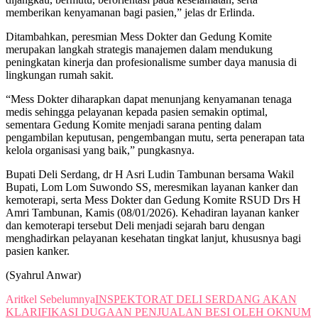
memberikan kenyamanan bagi pasien,” jelas dr Erlinda.
Ditambahkan, peresmian Mess Dokter dan Gedung Komite
merupakan langkah strategis manajemen dalam mendukung
peningkatan kinerja dan profesionalisme sumber daya manusia di
lingkungan rumah sakit.
“Mess Dokter diharapkan dapat menunjang kenyamanan tenaga
medis sehingga pelayanan kepada pasien semakin optimal,
sementara Gedung Komite menjadi sarana penting dalam
pengambilan keputusan, pengembangan mutu, serta penerapan tata
kelola organisasi yang baik,” pungkasnya.
Bupati Deli Serdang, dr H Asri Ludin Tambunan bersama Wakil
Bupati, Lom Lom Suwondo SS, meresmikan layanan kanker dan
kemoterapi, serta Mess Dokter dan Gedung Komite RSUD Drs H
Amri Tambunan, Kamis (08/01/2026). Kehadiran layanan kanker
dan kemoterapi tersebut Deli menjadi sejarah baru dengan
menghadirkan pelayanan kesehatan tingkat lanjut, khususnya bagi
pasien kanker.
(Syahrul Anwar)
Aritkel Sebelumnya
INSPEKTORAT DELI SERDANG AKAN
KLARIFIKASI DUGAAN PENJUALAN BESI OLEH OKNUM