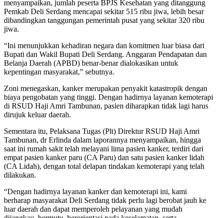
menyampaikan, jumlah peserta BPJS Kesehatan yang ditanggung
Pemkab Deli Serdang mencapai sekitar 515 ribu jiwa, lebih besar
dibandingkan tanggungan pemerintah pusat yang sekitar 320 ribu
jiwa.
“Ini menunjukkan kehadiran negara dan komitmen luar biasa dari
Bupati dan Wakil Bupati Deli Serdang. Anggaran Pendapatan dan
Belanja Daerah (APBD) benar-benar dialokasikan untuk
kepentingan masyarakat,” sebutnya.
Zoni menegaskan, kanker merupakan penyakit katastropik dengan
biaya pengobatan yang tinggi. Dengan hadirnya layanan kemoterapi
di RSUD Haji Amri Tambunan, pasien diharapkan tidak lagi harus
dirujuk keluar daerah.
Sementara itu, Pelaksana Tugas (Plt) Direktur RSUD Haji Amri
Tambunan, dr Erlinda dalam laporannya menyampaikan, hingga
saat ini rumah sakit telah melayani lima pasien kanker, terdiri dari
empat pasien kanker paru (CA Paru) dan satu pasien kanker lidah
(CA Lidah), dengan total delapan tindakan kemoterapi yang telah
dilakukan.
“Dengan hadirnya layanan kanker dan kemoterapi ini, kami
berharap masyarakat Deli Serdang tidak perlu lagi berobat jauh ke
luar daerah dan dapat memperoleh pelayanan yang mudah
dijangkau, bermutu, berorientasi pada keselamatan, serta