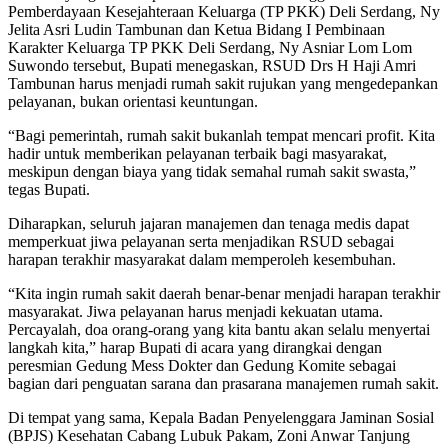
Pemberdayaan Kesejahteraan Keluarga (TP PKK) Deli Serdang, Ny
Jelita Asri Ludin Tambunan dan Ketua Bidang I Pembinaan
Karakter Keluarga TP PKK Deli Serdang, Ny Asniar Lom Lom
Suwondo tersebut, Bupati menegaskan, RSUD Drs H Haji Amri
Tambunan harus menjadi rumah sakit rujukan yang mengedepankan
pelayanan, bukan orientasi keuntungan.
“Bagi pemerintah, rumah sakit bukanlah tempat mencari profit. Kita
hadir untuk memberikan pelayanan terbaik bagi masyarakat,
meskipun dengan biaya yang tidak semahal rumah sakit swasta,”
tegas Bupati.
Diharapkan, seluruh jajaran manajemen dan tenaga medis dapat
memperkuat jiwa pelayanan serta menjadikan RSUD sebagai
harapan terakhir masyarakat dalam memperoleh kesembuhan.
“Kita ingin rumah sakit daerah benar-benar menjadi harapan terakhir
masyarakat. Jiwa pelayanan harus menjadi kekuatan utama.
Percayalah, doa orang-orang yang kita bantu akan selalu menyertai
langkah kita,” harap Bupati di acara yang dirangkai dengan
peresmian Gedung Mess Dokter dan Gedung Komite sebagai
bagian dari penguatan sarana dan prasarana manajemen rumah sakit.
Di tempat yang sama, Kepala Badan Penyelenggara Jaminan Sosial
(BPJS) Kesehatan Cabang Lubuk Pakam, Zoni Anwar Tanjung