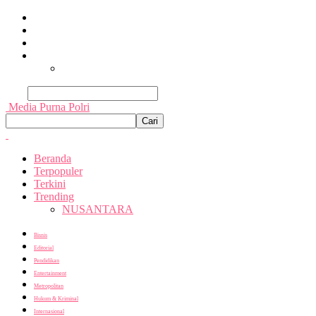
Beranda
Terpopuler
Terkini
Trending
Nusantara
Cari
Media Purna Polri
Beranda
Terpopuler
Terkini
Trending
NUSANTARA
Bisnis
Editorial
Pendidikan
Entertainment
Metropolitan
Hukum & Kriminal
Internasional