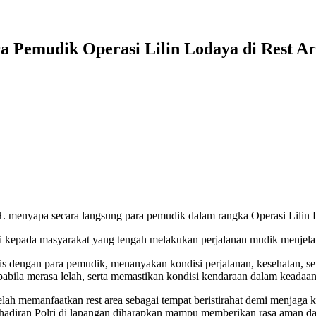
 Pemudik Operasi Lilin Lodaya di Rest Are
H. menyapa secara langsung para pemudik dalam rangka Operasi Lilin L
lri kepada masyarakat yang tengah melakukan perjalanan mudik menjel
is dengan para pemudik, menanyakan kondisi perjalanan, kesehatan, se
t apabila merasa lelah, serta memastikan kondisi kendaraan dalam keada
telah memanfaatkan rest area sebagai tempat beristirahat demi menjag
kehadiran Polri di lapangan diharapkan mampu memberikan rasa aman d