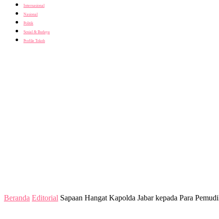
Internasional
Nasional
Politik
Sosial & Budaya
Profile Tokoh
Beranda
Editorial
Sapaan Hangat Kapolda Jabar kepada Para Pemudik 