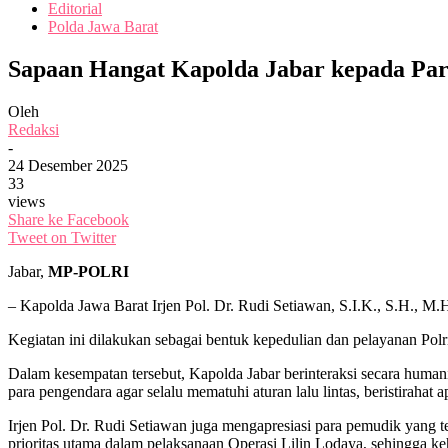
Editorial
Polda Jawa Barat
Sapaan Hangat Kapolda Jabar kepada Para
Oleh
Redaksi
-
24 Desember 2025
33
views
Share ke Facebook
Tweet on Twitter
Jabar,
MP-POLRI
– Kapolda Jawa Barat Irjen Pol. Dr. Rudi Setiawan, S.I.K., S.H., M.
Kegiatan ini dilakukan sebagai bentuk kepedulian dan pelayanan Po
Dalam kesempatan tersebut, Kapolda Jabar berinteraksi secara human
para pengendara agar selalu mematuhi aturan lalu lintas, beristiraha
Irjen Pol. Dr. Rudi Setiawan juga mengapresiasi para pemudik yang 
prioritas utama dalam pelaksanaan Operasi Lilin Lodaya, sehingga 