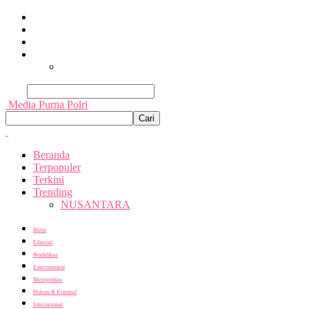
Beranda
Terpopuler
Terkini
Trending
Nusantara
Cari
Media Purna Polri
Beranda
Terpopuler
Terkini
Trending
NUSANTARA
Bisnis
Editorial
Pendidikan
Entertainment
Metropolitan
Hukum & Kriminal
Internasional