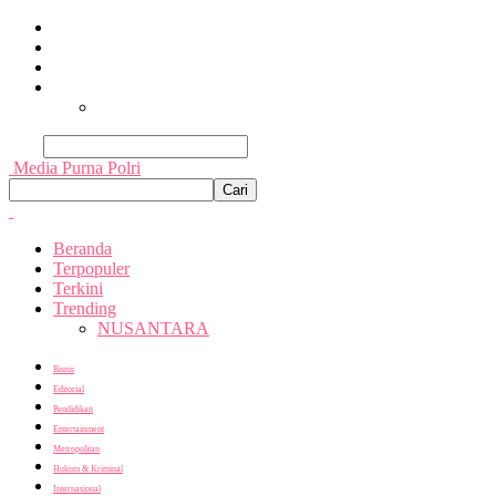
Beranda
Terpopuler
Terkini
Trending
Nusantara
Cari
Media Purna Polri
Beranda
Terpopuler
Terkini
Trending
NUSANTARA
Bisnis
Editorial
Pendidikan
Entertainment
Metropolitan
Hukum & Kriminal
Internasional