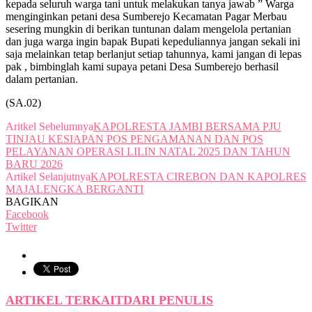
kepada seluruh warga tani untuk melakukan tanya jawab ” Warga
menginginkan petani desa Sumberejo Kecamatan Pagar Merbau
sesering mungkin di berikan tuntunan dalam mengelola pertanian
dan juga warga ingin bapak Bupati kepeduliannya jangan sekali ini
saja melainkan tetap berlanjut setiap tahunnya, kami jangan di lepas
pak , bimbinglah kami supaya petani Desa Sumberejo berhasil
dalam pertanian.
(SA.02)
Aritkel Sebelumnya
KAPOLRESTA JAMBI BERSAMA PJU
TINJAU KESIAPAN POS PENGAMANAN DAN POS
PELAYANAN OPERASI LILIN NATAL 2025 DAN TAHUN
BARU 2026
Artikel Selanjutnya
KAPOLRESTA CIREBON DAN KAPOLRES
MAJALENGKA BERGANTI
BAGIKAN
Facebook
Twitter
ARTIKEL TERKAIT
DARI PENULIS