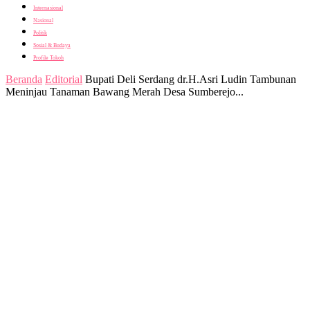
Internasional
Nasional
Politik
Sosial & Budaya
Profile Tokoh
Beranda
Editorial
Bupati Deli Serdang dr.H.Asri Ludin Tambunan
Meninjau Tanaman Bawang Merah Desa Sumberejo...