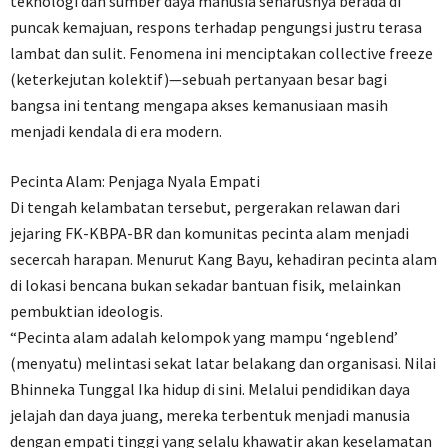
teknologi dan sumber daya manusia seharusnya berada di
puncak kemajuan, respons terhadap pengungsi justru terasa
lambat dan sulit. Fenomena ini menciptakan collective freeze
(keterkejutan kolektif)—sebuah pertanyaan besar bagi
bangsa ini tentang mengapa akses kemanusiaan masih
menjadi kendala di era modern.
Pecinta Alam: Penjaga Nyala Empati
Di tengah kelambatan tersebut, pergerakan relawan dari
jejaring FK-KBPA-BR dan komunitas pecinta alam menjadi
secercah harapan. Menurut Kang Bayu, kehadiran pecinta alam
di lokasi bencana bukan sekadar bantuan fisik, melainkan
pembuktian ideologis.
“Pecinta alam adalah kelompok yang mampu ‘ngeblend’
(menyatu) melintasi sekat latar belakang dan organisasi. Nilai
Bhinneka Tunggal Ika hidup di sini. Melalui pendidikan daya
jelajah dan daya juang, mereka terbentuk menjadi manusia
dengan empati tinggi yang selalu khawatir akan keselamatan