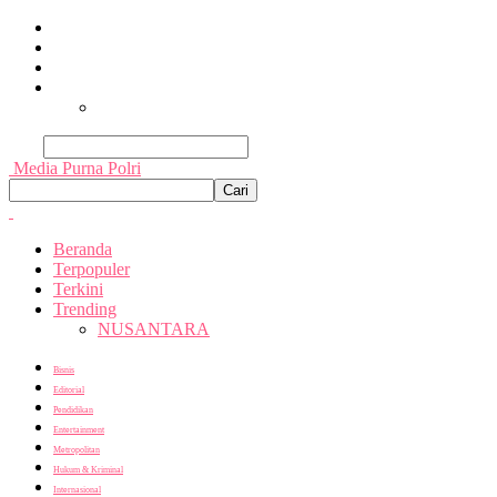
Beranda
Terpopuler
Terkini
Trending
Nusantara
Cari
Media Purna Polri
Beranda
Terpopuler
Terkini
Trending
NUSANTARA
Bisnis
Editorial
Pendidikan
Entertainment
Metropolitan
Hukum & Kriminal
Internasional