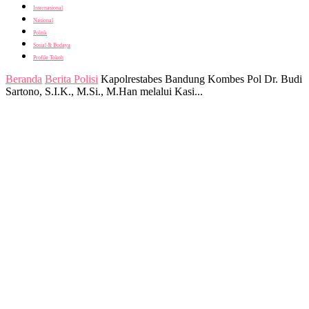
Internasional
Nasional
Politik
Sosial & Budaya
Profile Tokoh
Beranda
Berita Polisi
Kapolrestabes Bandung Kombes Pol Dr. Budi
Sartono, S.I.K., M.Si., M.Han melalui Kasi...