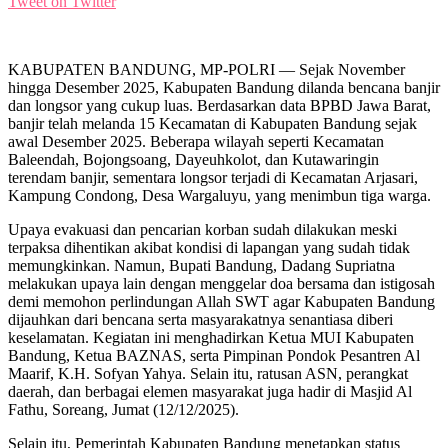
Tweet on Twitter
KABUPATEN BANDUNG, MP-POLRI — Sejak November
hingga Desember 2025, Kabupaten Bandung dilanda bencana banjir
dan longsor yang cukup luas. Berdasarkan data BPBD Jawa Barat,
banjir telah melanda 15 Kecamatan di Kabupaten Bandung sejak
awal Desember 2025. Beberapa wilayah seperti Kecamatan
Baleendah, Bojongsoang, Dayeuhkolot, dan Kutawaringin
terendam banjir, sementara longsor terjadi di Kecamatan Arjasari,
Kampung Condong, Desa Wargaluyu, yang menimbun tiga warga.
Upaya evakuasi dan pencarian korban sudah dilakukan meski
terpaksa dihentikan akibat kondisi di lapangan yang sudah tidak
memungkinkan. Namun, Bupati Bandung, Dadang Supriatna
melakukan upaya lain dengan menggelar doa bersama dan istigosah
demi memohon perlindungan Allah SWT agar Kabupaten Bandung
dijauhkan dari bencana serta masyarakatnya senantiasa diberi
keselamatan. Kegiatan ini menghadirkan Ketua MUI Kabupaten
Bandung, Ketua BAZNAS, serta Pimpinan Pondok Pesantren Al
Maarif, K.H. Sofyan Yahya. Selain itu, ratusan ASN, perangkat
daerah, dan berbagai elemen masyarakat juga hadir di Masjid Al
Fathu, Soreang, Jumat (12/12/2025).
Selain itu, Pemerintah Kabupaten Bandung menetapkan status