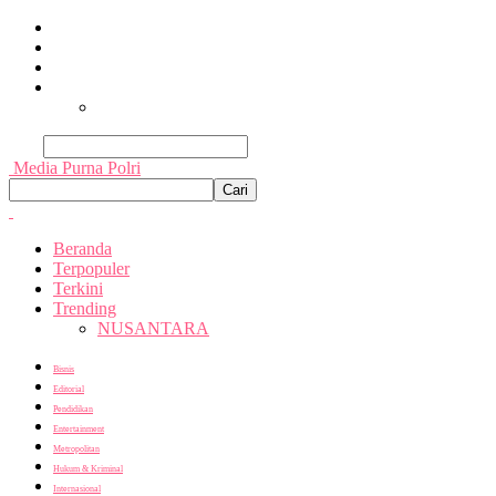
Beranda
Terpopuler
Terkini
Trending
Nusantara
Cari
Media Purna Polri
Beranda
Terpopuler
Terkini
Trending
NUSANTARA
Bisnis
Editorial
Pendidikan
Entertainment
Metropolitan
Hukum & Kriminal
Internasional