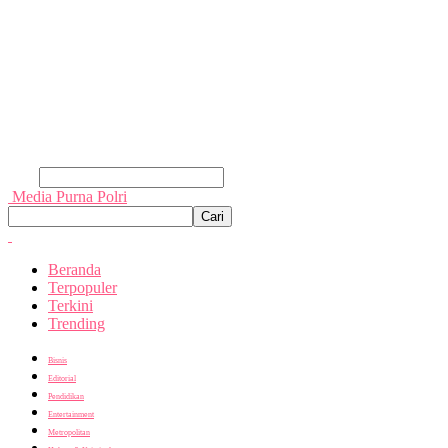
Cari
Media Purna Polri
Beranda
Terpopuler
Terkini
Trending
Bisnis
Editorial
Pendidikan
Entertainment
Metropolitan