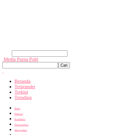
Cari
Media Purna Polri
Beranda
Terpopuler
Terkini
Trending
Bisnis
Editorial
Pendidikan
Entertainment
Metropolitan