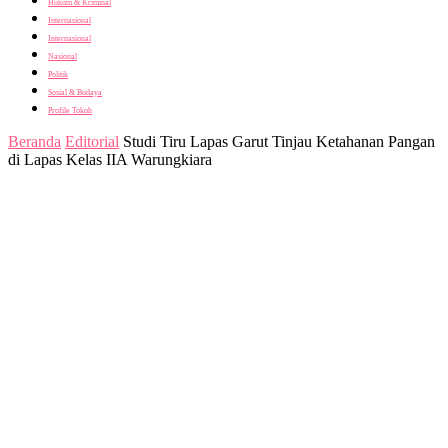
Hukum & Kriminal
Internasional
Internasional
Nasional
Politik
Sosial & Budaya
Profile Tokoh
Beranda
Editorial
Studi Tiru Lapas Garut Tinjau Ketahanan Pangan
di Lapas Kelas IIA Warungkiara