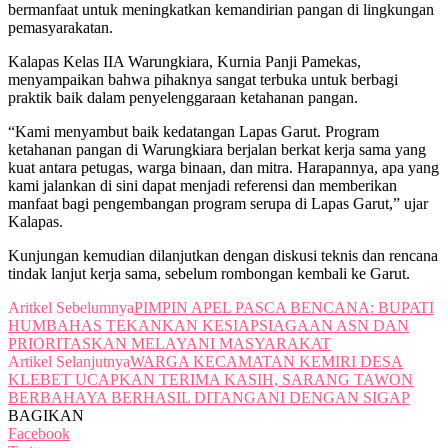
bermanfaat untuk meningkatkan kemandirian pangan di lingkungan
pemasyarakatan.
Kalapas Kelas IIA Warungkiara, Kurnia Panji Pamekas,
menyampaikan bahwa pihaknya sangat terbuka untuk berbagi
praktik baik dalam penyelenggaraan ketahanan pangan.
“Kami menyambut baik kedatangan Lapas Garut. Program
ketahanan pangan di Warungkiara berjalan berkat kerja sama yang
kuat antara petugas, warga binaan, dan mitra. Harapannya, apa yang
kami jalankan di sini dapat menjadi referensi dan memberikan
manfaat bagi pengembangan program serupa di Lapas Garut,” ujar
Kalapas.
Kunjungan kemudian dilanjutkan dengan diskusi teknis dan rencana
tindak lanjut kerja sama, sebelum rombongan kembali ke Garut.
Aritkel Sebelumnya
PIMPIN APEL PASCA BENCANA: BUPATI
HUMBAHAS TEKANKAN KESIAPSIAGAAN ASN DAN
PRIORITASKAN MELAYANI MASYARAKAT
Artikel Selanjutnya
WARGA KECAMATAN KEMIRI DESA
KLEBET UCAPKAN TERIMA KASIH, SARANG TAWON
BERBAHAYA BERHASIL DITANGANI DENGAN SIGAP
BAGIKAN
Facebook