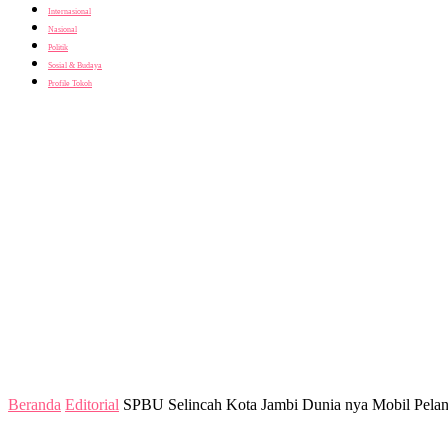
Internasional
Nasional
Politik
Sosial & Budaya
Profile Tokoh
Beranda
Editorial
SPBU Selincah Kota Jambi Dunia nya Mobil Pelan