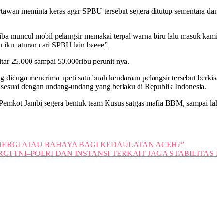
wan meminta keras agar SPBU tersebut segera ditutup sementara dan 
ba muncul mobil pelangsir memakai terpal warna biru lalu masuk kami
ikut aturan cari SPBU lain baeee”.
ar 25.000 sampai 50.000ribu perunit nya.
diduga menerima upeti satu buah kendaraan pelangsir tersebut berkisar
es sesuai dengan undang-undang yang berlaku di Republik Indonesia.
emkot Jambi segera bentuk team Kusus satgas mafia BBM, sampai lah 
NERGI ATAU BAHAYA BAGI KEDAULATAN ACEH?”
RGI TNI–POLRI DAN INSTANSI TERKAIT JAGA STABILITA