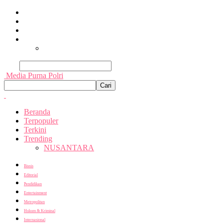
Beranda
Terpopuler
Terkini
Trending
Nusantara
Cari
Media Purna Polri
Beranda
Terpopuler
Terkini
Trending
NUSANTARA
Bisnis
Editorial
Pendidikan
Entertainment
Metropolitan
Hukum & Kriminal
Internasional