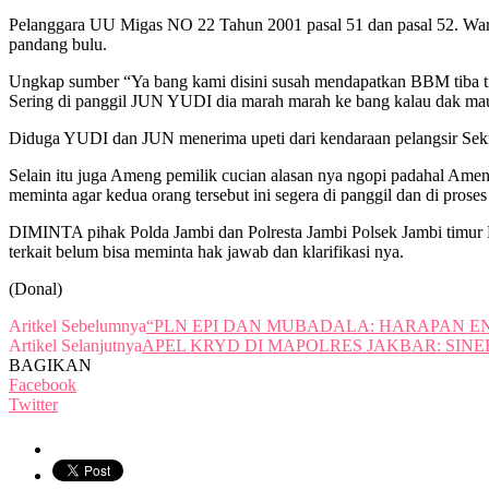
Pelanggara UU Migas NO 22 Tahun 2001 pasal 51 dan pasal 52. Warta
pandang bulu.
Ungkap sumber “Ya bang kami disini susah mendapatkan BBM tiba ti
Sering di panggil JUN YUDI dia marah marah ke bang kalau dak mau 
Diduga YUDI dan JUN menerima upeti dari kendaraan pelangsir Sekit
Selain itu juga Ameng pemilik cucian alasan nya ngopi padahal Ameng 
meminta agar kedua orang tersebut ini segera di panggil dan di pros
DIMINTA pihak Polda Jambi dan Polresta Jambi Polsek Jambi timur P
terkait belum bisa meminta hak jawab dan klarifikasi nya.
(Donal)
Aritkel Sebelumnya
“PLN EPI DAN MUBADALA: HARAPAN E
Artikel Selanjutnya
APEL KRYD DI MAPOLRES JAKBAR: SINE
BAGIKAN
Facebook
Twitter