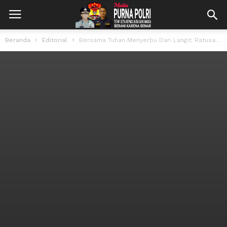
Beranda
Editorial
Bersama Tuhan Menyerbu Dari Langit: Ratusan Prajurit TNI Terjun di Morowali