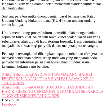
langkah hukum yang diambil telah memenuhi standar akuntabilitas
dan keilmiahan.
Saat ini, para tersangka dijerat dengan pasal berlapis dari Kitab
Undang-Undang Hukum Pidana (KUHP) dan undang-undang
terkait lainnya.
Untuk mendukung proses hukum, penyidik telah mengamankan
sejumlah bukti kuat. Salah satu bukti kunci adalah ijazah asli yang
sebelumnya telah diuji di laboratorium forensik. Hasil pengujian ini
menjadi dasar kuat bagi penyidik dalam menjerat para tersangka.
Penetapan tersangka ini diharapkan dapat memberikan efek jera dan
menjadi penekanan bahwa setiap tindakan yang mengarah pada
penyebaran informasi palsu atau hoaks akan ditindak sesuai
ketentuan hukum yang berlaku.
Aritkel Sebelumnya
KASDIM 0711/PEMALANG HADIRI
PELEPASAN NAPAK TILAS HARI PAHLAWAN KE-80
TAHUN 2025
Artikel Selanjutnya
KAJARI HUMBANG HASUNDUTAN
HADIRI CLOSING CEREMONY KEJUARAAN SEPAKBOLA
TINGKAT SMP/MTS TAHUN 2025
BAGIKAN
Facebook