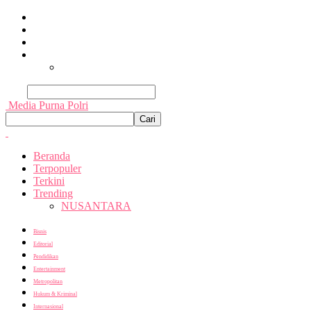
Beranda
Terpopuler
Terkini
Trending
Nusantara
Cari
Media Purna Polri
Beranda
Terpopuler
Terkini
Trending
NUSANTARA
Bisnis
Editorial
Pendidikan
Entertainment
Metropolitan
Hukum & Kriminal
Internasional