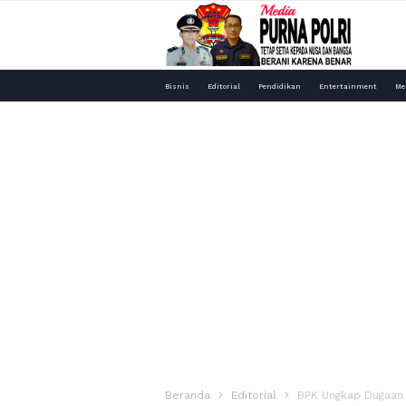
Media
Bisnis
Editorial
Pendidikan
Entertainment
Me
Purna
Polri
Beranda
Editorial
BPK Ungkap Dugaan 