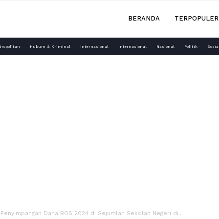
BERANDA
TERPOPULER
tropolitan
Hukum & Kriminal
Internasional
Internasional
Nasional
Politik
Sosia
Penyimpangan Dana BOS 2024 di Sejumlah Sekolah Negeri di...