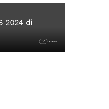
 2024 di
110
views