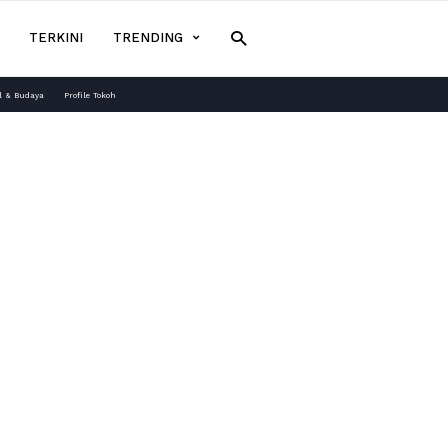
TERKINI
TRENDING
l & Budaya
Profile Tokoh