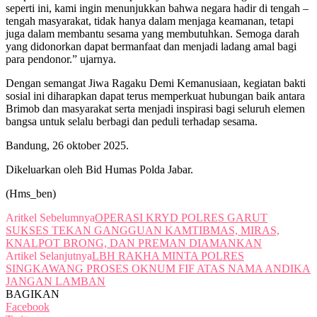
seperti ini, kami ingin menunjukkan bahwa negara hadir di tengah –
tengah masyarakat, tidak hanya dalam menjaga keamanan, tetapi
juga dalam membantu sesama yang membutuhkan. Semoga darah
yang didonorkan dapat bermanfaat dan menjadi ladang amal bagi
para pendonor.” ujarnya.
Dengan semangat Jiwa Ragaku Demi Kemanusiaan, kegiatan bakti
sosial ini diharapkan dapat terus memperkuat hubungan baik antara
Brimob dan masyarakat serta menjadi inspirasi bagi seluruh elemen
bangsa untuk selalu berbagi dan peduli terhadap sesama.
Bandung, 26 oktober 2025.
Dikeluarkan oleh Bid Humas Polda Jabar.
(Hms_ben)
Aritkel Sebelumnya
OPERASI KRYD POLRES GARUT
SUKSES TEKAN GANGGUAN KAMTIBMAS, MIRAS,
KNALPOT BRONG, DAN PREMAN DIAMANKAN
Artikel Selanjutnya
LBH RAKHA MINTA POLRES
SINGKAWANG PROSES OKNUM FIF ATAS NAMA ANDIKA
JANGAN LAMBAN
BAGIKAN
Facebook