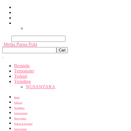
Beranda
Terpopuler
Terkini
Trending
Nusantara
Cari
Media Purna Polri
Beranda
Terpopuler
Terkini
Trending
NUSANTARA
Bisnis
Editorial
Pendidikan
Entertainment
Metropolitan
Hukum & Kriminal
Internasional