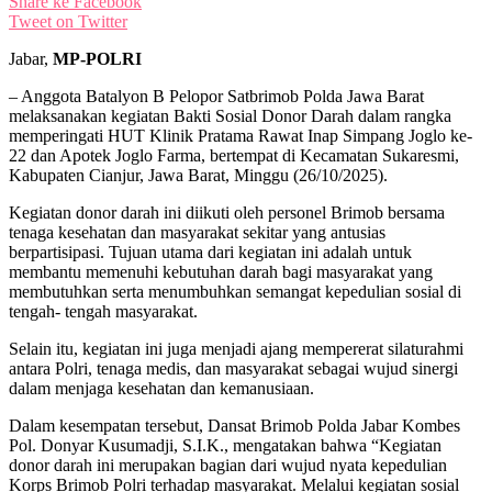
Share ke Facebook
Tweet on Twitter
Jabar,
MP-POLRI
– Anggota Batalyon B Pelopor Satbrimob Polda Jawa Barat
melaksanakan kegiatan Bakti Sosial Donor Darah dalam rangka
memperingati HUT Klinik Pratama Rawat Inap Simpang Joglo ke-
22 dan Apotek Joglo Farma, bertempat di Kecamatan Sukaresmi,
Kabupaten Cianjur, Jawa Barat, Minggu (26/10/2025).
Kegiatan donor darah ini diikuti oleh personel Brimob bersama
tenaga kesehatan dan masyarakat sekitar yang antusias
berpartisipasi. Tujuan utama dari kegiatan ini adalah untuk
membantu memenuhi kebutuhan darah bagi masyarakat yang
membutuhkan serta menumbuhkan semangat kepedulian sosial di
tengah- tengah masyarakat.
Selain itu, kegiatan ini juga menjadi ajang mempererat silaturahmi
antara Polri, tenaga medis, dan masyarakat sebagai wujud sinergi
dalam menjaga kesehatan dan kemanusiaan.
Dalam kesempatan tersebut, Dansat Brimob Polda Jabar Kombes
Pol. Donyar Kusumadji, S.I.K., mengatakan bahwa “Kegiatan
donor darah ini merupakan bagian dari wujud nyata kepedulian
Korps Brimob Polri terhadap masyarakat. Melalui kegiatan sosial