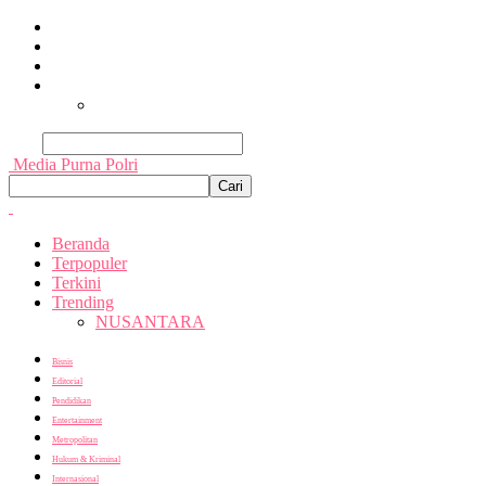
Beranda
Terpopuler
Terkini
Trending
Nusantara
Cari
Media Purna Polri
Beranda
Terpopuler
Terkini
Trending
NUSANTARA
Bisnis
Editorial
Pendidikan
Entertainment
Metropolitan
Hukum & Kriminal
Internasional