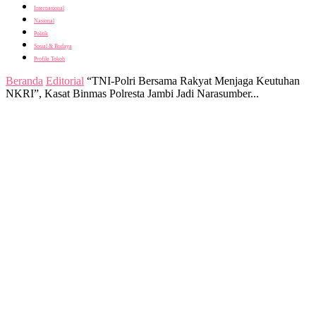
Internasional
Nasional
Politik
Sosial & Budaya
Profile Tokoh
Beranda
Editorial
“TNI-Polri Bersama Rakyat Menjaga Keutuhan
NKRI”, Kasat Binmas Polresta Jambi Jadi Narasumber...