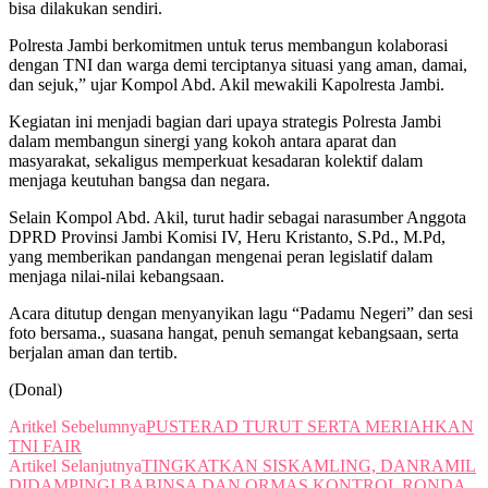
bisa dilakukan sendiri.
Polresta Jambi berkomitmen untuk terus membangun kolaborasi
dengan TNI dan warga demi terciptanya situasi yang aman, damai,
dan sejuk,” ujar Kompol Abd. Akil mewakili Kapolresta Jambi.
Kegiatan ini menjadi bagian dari upaya strategis Polresta Jambi
dalam membangun sinergi yang kokoh antara aparat dan
masyarakat, sekaligus memperkuat kesadaran kolektif dalam
menjaga keutuhan bangsa dan negara.
Selain Kompol Abd. Akil, turut hadir sebagai narasumber Anggota
DPRD Provinsi Jambi Komisi IV, Heru Kristanto, S.Pd., M.Pd,
yang memberikan pandangan mengenai peran legislatif dalam
menjaga nilai-nilai kebangsaan.
Acara ditutup dengan menyanyikan lagu “Padamu Negeri” dan sesi
foto bersama., suasana hangat, penuh semangat kebangsaan, serta
berjalan aman dan tertib.
(Donal)
Aritkel Sebelumnya
PUSTERAD TURUT SERTA MERIAHKAN
TNI FAIR
Artikel Selanjutnya
TINGKATKAN SISKAMLING, DANRAMIL
DIDAMPINGI BABINSA DAN ORMAS KONTROL RONDA