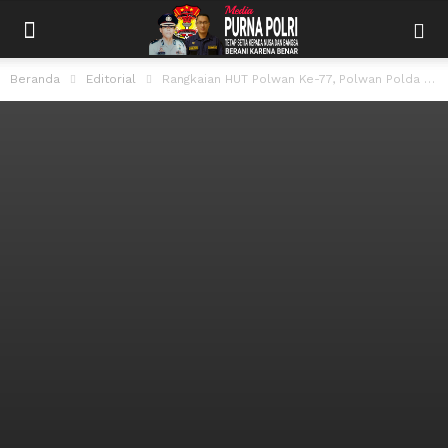
Beranda
Editorial
Rangkaian HUT Polwan Ke-77, Polwan Polda Jabar Ikuti Vaksinasi HPV Cegah Kanker...