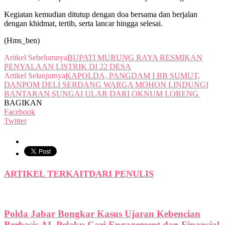
Kegiatan kemudian ditutup dengan doa bersama dan berjalan
dengan khidmat, tertib, serta lancar hingga selesai.
(Hms_ben)
Aritkel Sebelumnya
BUPATI MURUNG RAYA RESMIKAN
PENYALAAN LISTRIK DI 22 DESA
Artikel Selanjutnya
KAPOLDA, PANGDAM I BB SUMUT,
DANPOM DELI SERDANG WARGA MOHON LINDUNGI
BANTARAN SUNGAI ULAR DARI OKNUM LORENG
BAGIKAN
Facebook
Twitter
ARTIKEL TERKAIT
DARI PENULIS
Polda Jabar Bongkar Kasus Ujaran Kebencian
Berbasis AI, Pelaku Cari Engagement dan Finansial