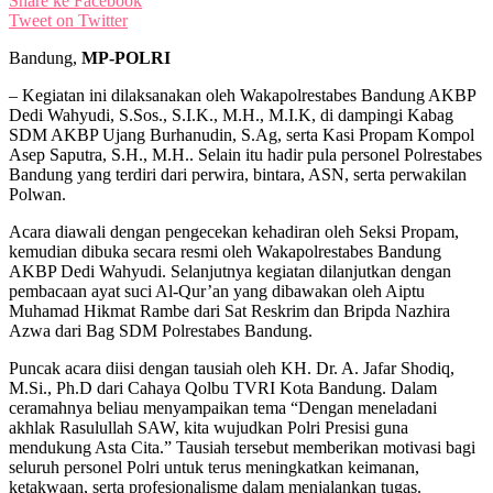
Share ke Facebook
Tweet on Twitter
Bandung,
MP-POLRI
– Kegiatan ini dilaksanakan oleh Wakapolrestabes Bandung AKBP
Dedi Wahyudi, S.Sos., S.I.K., M.H., M.I.K, di dampingi Kabag
SDM AKBP Ujang Burhanudin, S.Ag, serta Kasi Propam Kompol
Asep Saputra, S.H., M.H.. Selain itu hadir pula personel Polrestabes
Bandung yang terdiri dari perwira, bintara, ASN, serta perwakilan
Polwan.
Acara diawali dengan pengecekan kehadiran oleh Seksi Propam,
kemudian dibuka secara resmi oleh Wakapolrestabes Bandung
AKBP Dedi Wahyudi. Selanjutnya kegiatan dilanjutkan dengan
pembacaan ayat suci Al-Qur’an yang dibawakan oleh Aiptu
Muhamad Hikmat Rambe dari Sat Reskrim dan Bripda Nazhira
Azwa dari Bag SDM Polrestabes Bandung.
Puncak acara diisi dengan tausiah oleh KH. Dr. A. Jafar Shodiq,
M.Si., Ph.D dari Cahaya Qolbu TVRI Kota Bandung. Dalam
ceramahnya beliau menyampaikan tema “Dengan meneladani
akhlak Rasulullah SAW, kita wujudkan Polri Presisi guna
mendukung Asta Cita.” Tausiah tersebut memberikan motivasi bagi
seluruh personel Polri untuk terus meningkatkan keimanan,
ketakwaan, serta profesionalisme dalam menjalankan tugas.