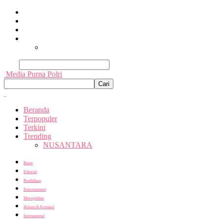
Beranda
Terpopuler
Terkini
Trending
Nusantara
Cari
Media Purna Polri
Beranda
Terpopuler
Terkini
Trending
NUSANTARA
Bisnis
Editorial
Pendidikan
Entertainment
Metropolitan
Hukum & Kriminal
Internasional