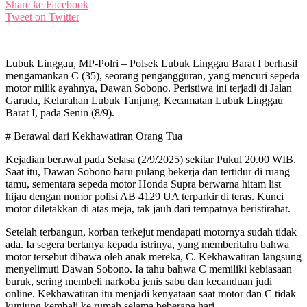
Share ke Facebook
Tweet on Twitter
Lubuk Linggau, MP-Polri – Polsek Lubuk Linggau Barat I berhasil
mengamankan C (35), seorang pengangguran, yang mencuri sepeda
motor milik ayahnya, Dawan Sobono. Peristiwa ini terjadi di Jalan
Garuda, Kelurahan Lubuk Tanjung, Kecamatan Lubuk Linggau
Barat I, pada Senin (8/9).
# Berawal dari Kekhawatiran Orang Tua
Kejadian berawal pada Selasa (2/9/2025) sekitar Pukul 20.00 WIB.
Saat itu, Dawan Sobono baru pulang bekerja dan tertidur di ruang
tamu, sementara sepeda motor Honda Supra berwarna hitam list
hijau dengan nomor polisi AB 4129 UA terparkir di teras. Kunci
motor diletakkan di atas meja, tak jauh dari tempatnya beristirahat.
Setelah terbangun, korban terkejut mendapati motornya sudah tidak
ada. Ia segera bertanya kepada istrinya, yang memberitahu bahwa
motor tersebut dibawa oleh anak mereka, C. Kekhawatiran langsung
menyelimuti Dawan Sobono. Ia tahu bahwa C memiliki kebiasaan
buruk, sering membeli narkoba jenis sabu dan kecanduan judi
online. Kekhawatiran itu menjadi kenyataan saat motor dan C tidak
kunjung kembali ke rumah selama beberapa hari.