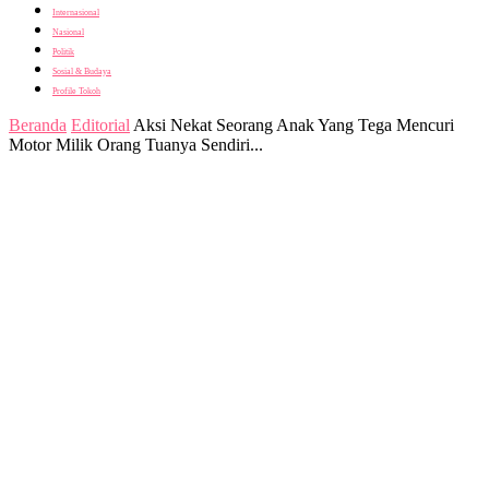
Internasional
Nasional
Politik
Sosial & Budaya
Profile Tokoh
Beranda
Editorial
Aksi Nekat Seorang Anak Yang Tega Mencuri
Motor Milik Orang Tuanya Sendiri...