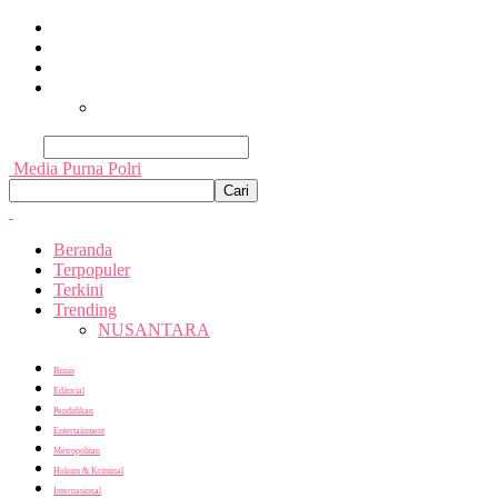
Beranda
Terpopuler
Terkini
Trending
Nusantara
Cari
Media Purna Polri
Beranda
Terpopuler
Terkini
Trending
NUSANTARA
Bisnis
Editorial
Pendidikan
Entertainment
Metropolitan
Hukum & Kriminal
Internasional