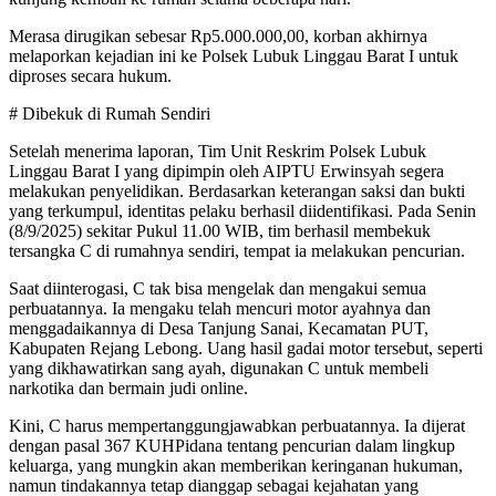
Merasa dirugikan sebesar Rp5.000.000,00, korban akhirnya
melaporkan kejadian ini ke Polsek Lubuk Linggau Barat I untuk
diproses secara hukum.
# Dibekuk di Rumah Sendiri
Setelah menerima laporan, Tim Unit Reskrim Polsek Lubuk
Linggau Barat I yang dipimpin oleh AIPTU Erwinsyah segera
melakukan penyelidikan. Berdasarkan keterangan saksi dan bukti
yang terkumpul, identitas pelaku berhasil diidentifikasi. Pada Senin
(8/9/2025) sekitar Pukul 11.00 WIB, tim berhasil membekuk
tersangka C di rumahnya sendiri, tempat ia melakukan pencurian.
Saat diinterogasi, C tak bisa mengelak dan mengakui semua
perbuatannya. Ia mengaku telah mencuri motor ayahnya dan
menggadaikannya di Desa Tanjung Sanai, Kecamatan PUT,
Kabupaten Rejang Lebong. Uang hasil gadai motor tersebut, seperti
yang dikhawatirkan sang ayah, digunakan C untuk membeli
narkotika dan bermain judi online.
Kini, C harus mempertanggungjawabkan perbuatannya. Ia dijerat
dengan pasal 367 KUHPidana tentang pencurian dalam lingkup
keluarga, yang mungkin akan memberikan keringanan hukuman,
namun tindakannya tetap dianggap sebagai kejahatan yang