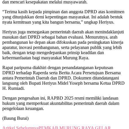
dan mencari kesepakatan melalui musyawarah.
“Terima kasih kepada pimpinan dan anggota DPRD atas komitmen
yang ditunjukkan demi kepentingan masyarakat. Ini adalah bentuk
nyata kemitraan yang kita bangun bersama,” ungkap Heriyus.
Heriyus juga menegaskan pemerintah daerah akan menindaklanjuti
masukan dari DPRD sebagai bahan evaluasi. Menurutnya, arah
pembangunan ke depan akan difokuskan pada peningkatan kinerja
aparatur, inovasi pembangunan, serta pelayanan publik yang lebih
baik, dengan tetap mengedepankan prinsip keadilan dan
kebermanfaatan bagi masyarakat Murung Raya.
Rapat paripurna diakhiri dengan penandatanganan keputusan
DPRD terhadap Raperda serta Berita Acara Persetujuan Bersama
antara Pemerintah Daerah dan DPRD. Dokumen ditandatangani
langsung oleh Bupati Heriyus Midel Yoseph bersama Ketua DPRD
H. Rumiadi.
Dengan pengesahan ini, RAPBD 2025 resmi memiliki landasan
hukum yang memperkuat akuntabilitas pemerintah daerah dalam
pengelolaan keuangan.
(Baung Burai)
Aritkel Sebelumnya
PEMKAB MURUNG RAYA GELAR