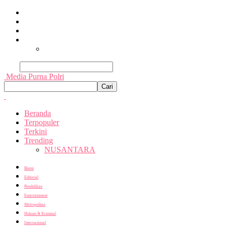
Beranda
Terpopuler
Terkini
Trending
Nusantara
Cari
Media Purna Polri
Beranda
Terpopuler
Terkini
Trending
NUSANTARA
Bisnis
Editorial
Pendidikan
Entertainment
Metropolitan
Hukum & Kriminal
Internasional