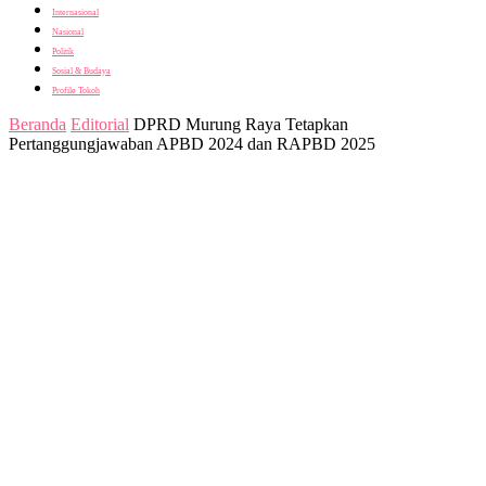
Internasional
Nasional
Politik
Sosial & Budaya
Profile Tokoh
Beranda
Editorial
DPRD Murung Raya Tetapkan
Pertanggungjawaban APBD 2024 dan RAPBD 2025