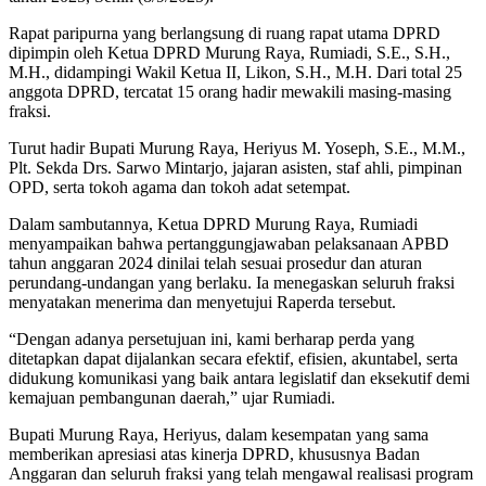
Rapat paripurna yang berlangsung di ruang rapat utama DPRD
dipimpin oleh Ketua DPRD Murung Raya, Rumiadi, S.E., S.H.,
M.H., didampingi Wakil Ketua II, Likon, S.H., M.H. Dari total 25
anggota DPRD, tercatat 15 orang hadir mewakili masing-masing
fraksi.
Turut hadir Bupati Murung Raya, Heriyus M. Yoseph, S.E., M.M.,
Plt. Sekda Drs. Sarwo Mintarjo, jajaran asisten, staf ahli, pimpinan
OPD, serta tokoh agama dan tokoh adat setempat.
Dalam sambutannya, Ketua DPRD Murung Raya, Rumiadi
menyampaikan bahwa pertanggungjawaban pelaksanaan APBD
tahun anggaran 2024 dinilai telah sesuai prosedur dan aturan
perundang-undangan yang berlaku. Ia menegaskan seluruh fraksi
menyatakan menerima dan menyetujui Raperda tersebut.
“Dengan adanya persetujuan ini, kami berharap perda yang
ditetapkan dapat dijalankan secara efektif, efisien, akuntabel, serta
didukung komunikasi yang baik antara legislatif dan eksekutif demi
kemajuan pembangunan daerah,” ujar Rumiadi.
Bupati Murung Raya, Heriyus, dalam kesempatan yang sama
memberikan apresiasi atas kinerja DPRD, khususnya Badan
Anggaran dan seluruh fraksi yang telah mengawal realisasi program