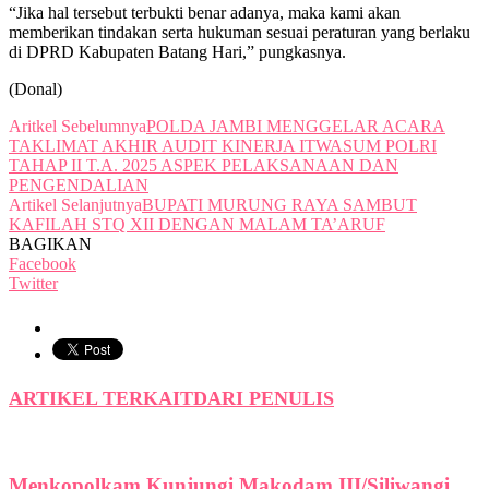
“Jika hal tersebut terbukti benar adanya, maka kami akan
memberikan tindakan serta hukuman sesuai peraturan yang berlaku
di DPRD Kabupaten Batang Hari,” pungkasnya.
(Donal)
Aritkel Sebelumnya
POLDA JAMBI MENGGELAR ACARA
TAKLIMAT AKHIR AUDIT KINERJA ITWASUM POLRI
TAHAP II T.A. 2025 ASPEK PELAKSANAAN DAN
PENGENDALIAN
Artikel Selanjutnya
BUPATI MURUNG RAYA SAMBUT
KAFILAH STQ XII DENGAN MALAM TA’ARUF
BAGIKAN
Facebook
Twitter
ARTIKEL TERKAIT
DARI PENULIS
Menkopolkam Kunjungi Makodam III/Siliwangi,