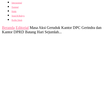
Internasional
Nasional
Politik
Sosial & Budaya
Profile Tokoh
Beranda
Editorial
Masa Aksi Geruduk Kantor DPC Gerindra dan
Kantor DPRD Batang Hari Sejumlah...