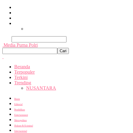
Beranda
Terpopuler
Terkini
Trending
Nusantara
Cari
Media Purna Polri
Beranda
Terpopuler
Terkini
Trending
NUSANTARA
Bisnis
Editorial
Pendidikan
Entertainment
Metropolitan
Hukum & Kriminal
Internasional