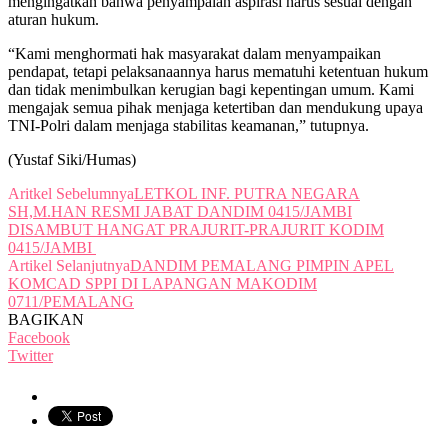
mengingatkan bahwa penyampaian aspirasi harus sesuai dengan
aturan hukum.
“Kami menghormati hak masyarakat dalam menyampaikan
pendapat, tetapi pelaksanaannya harus mematuhi ketentuan hukum
dan tidak menimbulkan kerugian bagi kepentingan umum. Kami
mengajak semua pihak menjaga ketertiban dan mendukung upaya
TNI-Polri dalam menjaga stabilitas keamanan,” tutupnya.
(Yustaf Siki/Humas)
Aritkel Sebelumnya
LETKOL INF. PUTRA NEGARA
SH,M.HAN RESMI JABAT DANDIM 0415/JAMBI
DISAMBUT HANGAT PRAJURIT-PRAJURIT KODIM
0415/JAMBI
Artikel Selanjutnya
DANDIM PEMALANG PIMPIN APEL
KOMCAD SPPI DI LAPANGAN MAKODIM
0711/PEMALANG
BAGIKAN
Facebook
Twitter