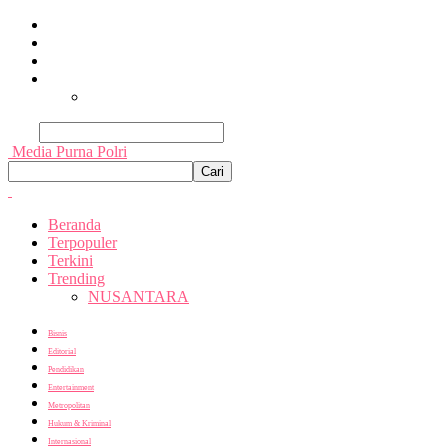
Beranda
Terpopuler
Terkini
Trending
Nusantara
Cari
Media Purna Polri
Beranda
Terpopuler
Terkini
Trending
NUSANTARA
Bisnis
Editorial
Pendidikan
Entertainment
Metropolitan
Hukum & Kriminal
Internasional