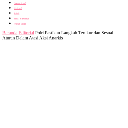
Internasional
Nasional
Politik
Sosial & Budaya
Profile Tokoh
Beranda
Editorial
Polri Pastikan Langkah Terukur dan Sesuai
Aturan Dalam Atasi Aksi Anarkis