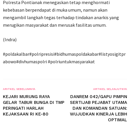
Polresta Pontianak menegaskan tetap menghormati
kebebasan berpendapat di muka umum, namun akan
mengambil langkah tegas terhadap tindakan anarkis yang
merugikan masyarakat dan merusak fasilitas umum.
(Indra)
#poldakalbar#polripresisi#bidhumaspoldakabar#listyosigitpr
abowo#divhumaspolri #polriuntukmasyarakat
ARITKEL SEBELUMNYA
ARTIKEL SELANJUTNYA
KEJARI MURUNG RAYA
DANREM 042/GAPU PIMPIN
GELAR TABUR BUNGA DI TMP
SERTIJAB PEJABAT UTAMA
PERINGATI HARLAH
DAN KOMANDAN SATUAN:
KEJAKSAAN RI KE-80
WUJUDKAN KINERJA LEBIH
OPTIMAL