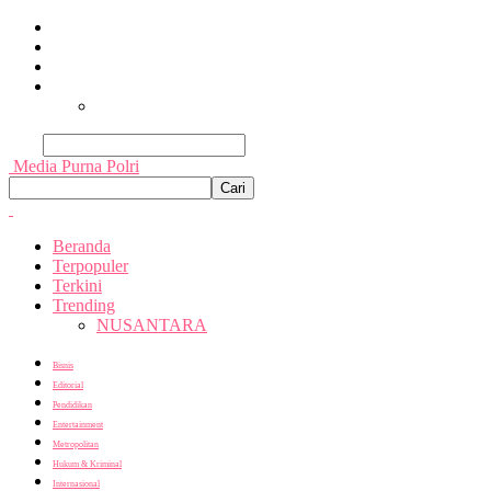
Beranda
Terpopuler
Terkini
Trending
Nusantara
Cari
Media Purna Polri
Beranda
Terpopuler
Terkini
Trending
NUSANTARA
Bisnis
Editorial
Pendidikan
Entertainment
Metropolitan
Hukum & Kriminal
Internasional