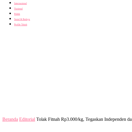
Internasional
Nasional
Politik
Sosial & Budaya
Profile Tokoh
Beranda
Editorial
Tolak Fitnah Rp3.000/kg, Tegaskan Independen da