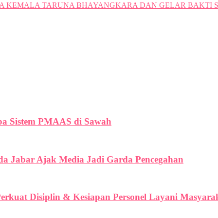
 KEMALA TARUNA BHAYANGKARA DAN GELAR BAKTI SO
oba Sistem PMAAS di Sawah
lda Jabar Ajak Media Jadi Garda Pencegahan
erkuat Disiplin & Kesiapan Personel Layani Masyara