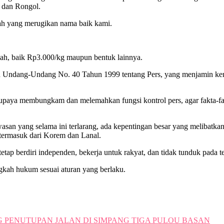
, dan Rongol.
tnah yang merugikan nama baik kami.
imah, baik Rp3.000/kg maupun bentuk lainnya.
 oleh Undang-Undang No. 40 Tahun 1999 tentang Pers, yang menjamin ke
upaya membungkam dan melemahkan fungsi kontrol pers, agar fakta-fak
asan yang selama ini terlarang, ada kepentingan besar yang melibatka
termasuk dari Korem dan Lanal.
tetap berdiri independen, bekerja untuk rakyat, dan tidak tunduk pada
ngkah hukum sesuai aturan yang berlaku.
G PENUTUPAN JALAN DI SIMPANG TIGA PULOU BASAN