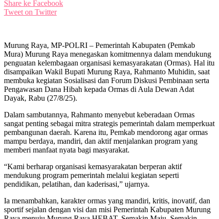
Share ke Facebook
Tweet on Twitter
Murung Raya, MP-POLRI – Pemerintah Kabupaten (Pemkab
Mura) Murung Raya menegaskan komitmennya dalam mendukung
penguatan kelembagaan organisasi kemasyarakatan (Ormas). Hal itu
disampaikan Wakil Bupati Murung Raya, Rahmanto Muhidin, saat
membuka kegiatan Sosialisasi dan Forum Diskusi Pembinaan serta
Pengawasan Dana Hibah kepada Ormas di Aula Dewan Adat
Dayak, Rabu (27/8/25).
Dalam sambutannya, Rahmanto menyebut keberadaan Ormas
sangat penting sebagai mitra strategis pemerintah dalam memperkuat
pembangunan daerah. Karena itu, Pemkab mendorong agar ormas
mampu berdaya, mandiri, dan aktif menjalankan program yang
memberi manfaat nyata bagi masyarakat.
“Kami berharap organisasi kemasyarakatan berperan aktif
mendukung program pemerintah melalui kegiatan seperti
pendidikan, pelatihan, dan kaderisasi,” ujarnya.
Ia menambahkan, karakter ormas yang mandiri, kritis, inovatif, dan
sportif sejalan dengan visi dan misi Pemerintah Kabupaten Murung
Raya menuju Murung Raya HEBAT, Semakin Maju, Semakin