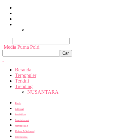
Beranda
Terpopuler
Terkini
Trending
Nusantara
Cari
Media Purna Polri
Beranda
Terpopuler
Terkini
Trending
NUSANTARA
Bisnis
Editorial
Pendidikan
Entertainment
Metropolitan
Hukum & Kriminal
Internasional