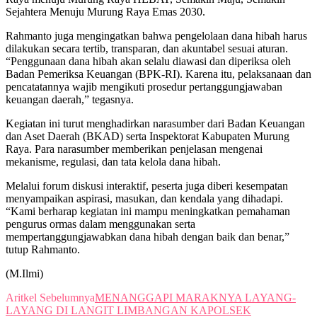
Sejahtera Menuju Murung Raya Emas 2030.
Rahmanto juga mengingatkan bahwa pengelolaan dana hibah harus
dilakukan secara tertib, transparan, dan akuntabel sesuai aturan.
“Penggunaan dana hibah akan selalu diawasi dan diperiksa oleh
Badan Pemeriksa Keuangan (BPK-RI). Karena itu, pelaksanaan dan
pencatatannya wajib mengikuti prosedur pertanggungjawaban
keuangan daerah,” tegasnya.
Kegiatan ini turut menghadirkan narasumber dari Badan Keuangan
dan Aset Daerah (BKAD) serta Inspektorat Kabupaten Murung
Raya. Para narasumber memberikan penjelasan mengenai
mekanisme, regulasi, dan tata kelola dana hibah.
Melalui forum diskusi interaktif, peserta juga diberi kesempatan
menyampaikan aspirasi, masukan, dan kendala yang dihadapi.
“Kami berharap kegiatan ini mampu meningkatkan pemahaman
pengurus ormas dalam menggunakan serta
mempertanggungjawabkan dana hibah dengan baik dan benar,”
tutup Rahmanto.
(M.Ilmi)
Aritkel Sebelumnya
MENANGGAPI MARAKNYA LAYANG-
LAYANG DI LANGIT LIMBANGAN KAPOLSEK