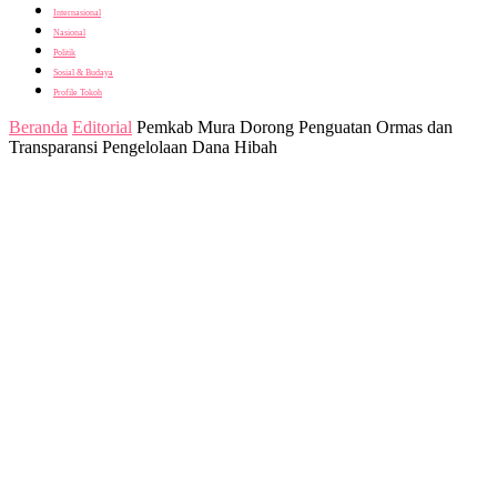
Internasional
Nasional
Politik
Sosial & Budaya
Profile Tokoh
Beranda
Editorial
Pemkab Mura Dorong Penguatan Ormas dan
Transparansi Pengelolaan Dana Hibah