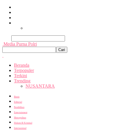
Beranda
Terpopuler
Terkini
Trending
Nusantara
Cari
Media Purna Polri
Beranda
Terpopuler
Terkini
Trending
NUSANTARA
Bisnis
Editorial
Pendidikan
Entertainment
Metropolitan
Hukum & Kriminal
Internasional