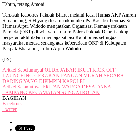
Tahun, terang Antoni.
Terpisah Kapolres Pakpak Bharat melalui Kasi Humas AKP Amron
Simanulang, S.H yang di sampaikan oleh Ps. Kasubsi Penmas Si
Humas Aiptu Widodo mengatakan Organisasi Kemasyarakatan
Pemuda (OKP) di wilayah Hukum Polres Pakpak Bharat cukup
berperan aktif dalam menjaga situasi Kamtibmas sehingga
masyarakat merasa senang atas keberadaan OKP di Kabupaten
Pakpak Bharat ini, Tutup Aiptu Widodo.
(FS)
Aritkel Sebelumnya
POLDA JABAR IKUTI KICK OFF
LAUNCHING GERAKAN PANGAN MURAH SECARA
DARING YANG DIPIMPIN KAPOLRI
Artikel Selanjutnya
JERITAN WARGA DESA DANAU
TAMPANG KECAMATAN SUNGAI ROTAN
BAGIKAN
Facebook
Twitter