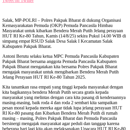
Tweet on Twitter
Salak, MP-POLRI – Polres Pakpak Bharat di dukung Organisasi
Kemasyarakatan Pemuda (OKP) Pemuda Pancasila Himbau
Masyarakat untuk kibarkan Bendera Merah Putih Jelang perayaan
HUT RI Ke-80 Tahun, Kamis (14/8/25) sekira Pukul 14.00 WIB di
simpang empat RSUD Salak Desa Salak I Kecamatan Salak
Kabupaten Pakpak Bharat.
Antoni Berutu selaku ketua MPC Pemuda Pancasila Kabupaten
Pakpak Bharat bersama anggota Pemuda Pancasila Kabupaten
Pakpak Bharat mengatakan kita bersama Polres Pakpak Bharat
mengajak masyarakat untuk mengibarkan Bendera Merah Putih
Jelang Perayaan HUT RI Ke-80 Tahun 2025.
Kita tanamkan rasa empati yang tinggi kepada masyarakat dengan
kita bagikannya bendera Merah Putih secara gratis kepada
masyarakat yang melintas dengan cara kita pasang di kenderaannya
masing-masing, baik roda 4 dan roda 2 sembari kita sampaikan
pesan moral kepada mereka agar tidak lupa jelang perayaan HUT
RI Ke-80 pasang dan Kibarkan Bendera Merah Putih di rumah
masing – masing, Polres Pakpak Bharat dan Pemuda Pancasila
bersinergi mengajak masyarakat agar peduli dan tanggap karena
beberapa hari lagi kita akan melaksanakan Upacara HUT RI Ke-80