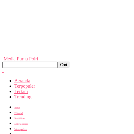
Cari
Media Purna Polri
Beranda
Terpopuler
Terkini
Trending
Bisnis
Editorial
Pendidikan
Entertainment
Metropolitan