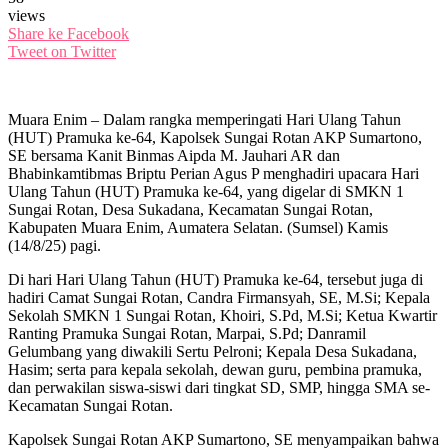
views
Share ke Facebook
Tweet on Twitter
Muara Enim – Dalam rangka memperingati Hari Ulang Tahun
(HUT) Pramuka ke-64, Kapolsek Sungai Rotan AKP Sumartono,
SE bersama Kanit Binmas Aipda M. Jauhari AR dan
Bhabinkamtibmas Briptu Perian Agus P menghadiri upacara Hari
Ulang Tahun (HUT) Pramuka ke-64, yang digelar di SMKN 1
Sungai Rotan, Desa Sukadana, Kecamatan Sungai Rotan,
Kabupaten Muara Enim, Aumatera Selatan. (Sumsel) Kamis
(14/8/25) pagi.
Di hari Hari Ulang Tahun (HUT) Pramuka ke-64, tersebut juga di
hadiri Camat Sungai Rotan, Candra Firmansyah, SE, M.Si; Kepala
Sekolah SMKN 1 Sungai Rotan, Khoiri, S.Pd, M.Si; Ketua Kwartir
Ranting Pramuka Sungai Rotan, Marpai, S.Pd; Danramil
Gelumbang yang diwakili Sertu Pelroni; Kepala Desa Sukadana,
Hasim; serta para kepala sekolah, dewan guru, pembina pramuka,
dan perwakilan siswa-siswi dari tingkat SD, SMP, hingga SMA se-
Kecamatan Sungai Rotan.
Kapolsek Sungai Rotan AKP Sumartono, SE menyampaikan bahwa