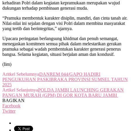
kehadiran Polri dalam kegiatan kepramukaan merupakan wujud
dukungan terhadap pembinaan generasi muda.
“Pramuka membentuk karakter disiplin, mandiri, dan cinta tanah air.
Nilai-nilai ini sejalan dengan visi Polri dalam membina masyarakat
yang tertib dan berintegritas,” ujarnya.
Upacara peringatan berlangsung khidmat dan penuh semangat,
menegaskan komitmen semua pihak dalam melestarikan gerakan
pramuka sebagai wadah pembentukan karakter generasi penerus
bangsa. Selama kegiatan, situasi berjalan aman dan kondusif.
(Iim)
Aritkel Sebelumnya
DANREM 044/GAPO HADIRI
PENGUKUHAN PASKIBRAKA PROVINSI SUMSEL TAHUN
2025
Artikel Selanjutnya
POLDA JAMBI LAUNCHING GERAKAN
PANGAN MURAH (GPM) DI GOR KOTA BARU JAMBI
BAGIKAN
Facebook
Twitter