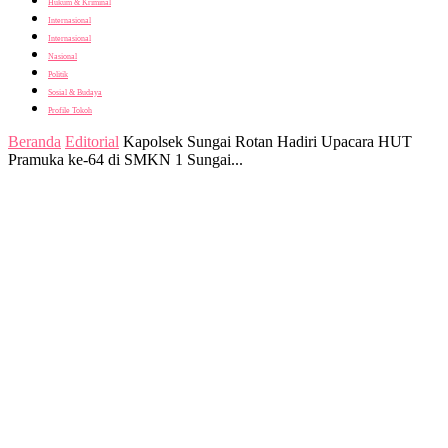
Hukum & Kriminal
Internasional
Internasional
Nasional
Politik
Sosial & Budaya
Profile Tokoh
Beranda
Editorial
Kapolsek Sungai Rotan Hadiri Upacara HUT
Pramuka ke-64 di SMKN 1 Sungai...