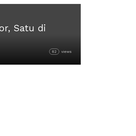
r, Satu di
82
views