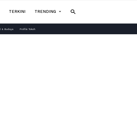
TERKINI
TRENDING
l & Budaya
Profile Tokoh