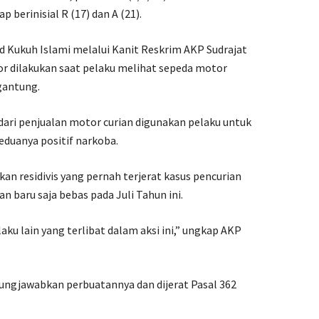
 berinisial R (17) dan A (21).
ukuh Islami melalui Kanit Reskrim AKP Sudrajat
r dilakukan saat pelaku melihat sepeda motor
gantung.
dari penjualan motor curian digunakan pelaku untuk
eduanya positif narkoba.
an residivis yang pernah terjerat kasus pencurian
n baru saja bebas pada Juli Tahun ini.
ku lain yang terlibat dalam aksi ini,” ungkap AKP
ngjawabkan perbuatannya dan dijerat Pasal 362