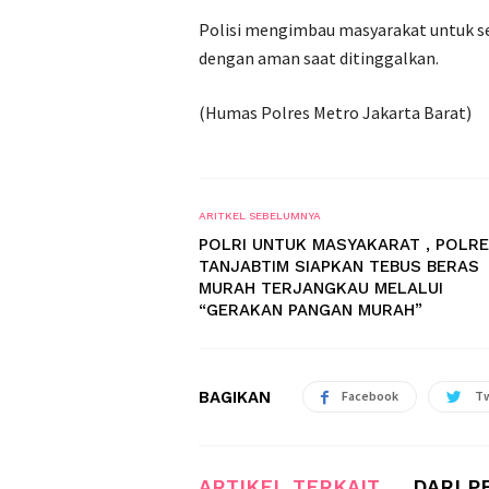
Polisi mengimbau masyarakat untuk s
dengan aman saat ditinggalkan.
(Humas Polres Metro Jakarta Barat)
ARITKEL SEBELUMNYA
POLRI UNTUK MASYAKARAT , POLR
TANJABTIM SIAPKAN TEBUS BERAS
MURAH TERJANGKAU MELALUI
“GERAKAN PANGAN MURAH”
BAGIKAN
Facebook
Tw
ARTIKEL TERKAIT
DARI P