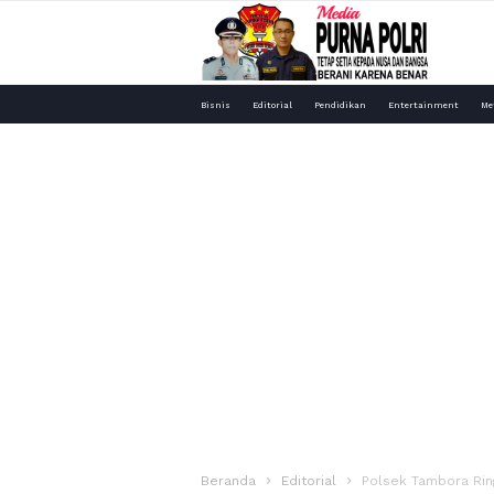
Media
Bisnis
Editorial
Pendidikan
Entertainment
Me
Purna
Polri
Beranda
Editorial
Polsek Tambora Ring