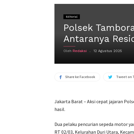
Editorial
Polsek Tambora
Antaranya Resid
Oleh
Redaksi
12 Agustus 2025
Share ke Facebook
Tweet on 
Jakarta Barat – Aksi cepat jajaran P
hasil.
Dua pelaku pencurian sepeda motor yang
RT 02/03, Kelurahan Duri Utara, Kecam