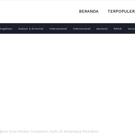
BERANDA
TERPOPULER
tropolitan
Hukum & Kriminal
Internasional
Internasional
Nasional
Politik
Sosia
kus Dua Pelaku Curanmor, Satu di Antaranya Residivis