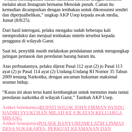
melalui akun Instagram bernama Menolak punah. Cairan itu
kemudian dicampurkan dengan tembakau untuk dikonsumsi sendiri
dan diperjualbelikan,” ungkap AKP Usep kepada awak media,
Jumat (8/8/25).
Dari hasil interogasi, pelaku mengaku sudah beberapa kali
memproduksi dan menjual tembakau sintetis tersebut kepada
pengguna di wilayah Garut.
Saat ini, penyidik masih melakukan pendalaman untuk mengungkap
jaringan pemasok dan peredaran barang haram itu.
Atas perbuatannya, pelaku dijerat Pasal 112 ayat (2) jo Pasal 113
ayat (2) jo Pasal 114 ayat (2) Undang-Undang RI Nomor 35 Tahun
2009 tentang Narkotika, dengan ancaman hukuman maksimal
seumur hidup.
“Kasus ini akan terus kami kembangkan untuk memutus mata rantai
peredaran narkotika di wilayah Garut,” Tambah AKP Usep.
Aritkel Sebelumnya
BUPATI SOLOK JOHN FIRMAN PANDU
HADIRI SYUKURAN MILAD KE 9 IKATAN KELUARGA
MINANG
Artikel Selanjutnya
POLSEK BANYURESMI LATIH LINMAS
DESA SUKAKARYA, PERKUAT KEAMANAN DAN