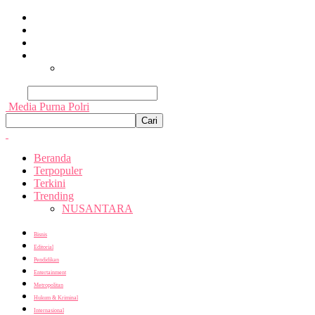
Beranda
Terpopuler
Terkini
Trending
Nusantara
Cari
Media Purna Polri
Beranda
Terpopuler
Terkini
Trending
NUSANTARA
Bisnis
Editorial
Pendidikan
Entertainment
Metropolitan
Hukum & Kriminal
Internasional