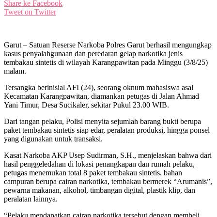
Share ke Facebook
Tweet on Twitter
Garut – Satuan Reserse Narkoba Polres Garut berhasil mengungkap
kasus penyalahgunaan dan peredaran gelap narkotika jenis
tembakau sintetis di wilayah Karangpawitan pada Minggu (3/8/25)
malam.
Tersangka berinisial AFI (24), seorang oknum mahasiswa asal
Kecamatan Karangpawitan, diamankan petugas di Jalan Ahmad
Yani Timur, Desa Sucikaler, sekitar Pukul 23.00 WIB.
Dari tangan pelaku, Polisi menyita sejumlah barang bukti berupa
paket tembakau sintetis siap edar, peralatan produksi, hingga ponsel
yang digunakan untuk transaksi.
Kasat Narkoba AKP Usep Sudirman, S.H., menjelaskan bahwa dari
hasil penggeledahan di lokasi penangkapan dan rumah pelaku,
petugas menemukan total 8 paket tembakau sintetis, bahan
campuran berupa cairan narkotika, tembakau bermerek “Arumanis”,
pewarna makanan, alkohol, timbangan digital, plastik klip, dan
peralatan lainnya.
“Pelaku mendapatkan cairan narkotika tersebut dengan membeli