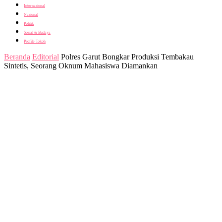
Internasional
Nasional
Politik
Sosial & Budaya
Profile Tokoh
Beranda
Editorial
Polres Garut Bongkar Produksi Tembakau
Sintetis, Seorang Oknum Mahasiswa Diamankan