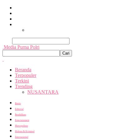
Beranda
Terpopuler
Terkini
Trending
Nusantara
Cari
Media Purna Polri
Beranda
Terpopuler
Terkini
Trending
NUSANTARA
Bisnis
Editorial
Pendidikan
Entertainment
Metropolitan
Hukum & Kriminal
Internasional