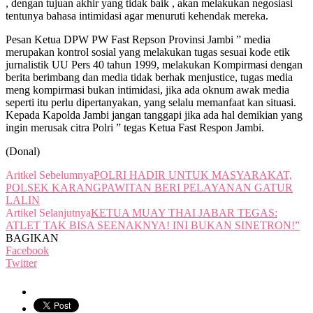
, dengan tujuan akhir yang tidak baik , akan melakukan negosiasi
tentunya bahasa intimidasi agar menuruti kehendak mereka.
Pesan Ketua DPW PW Fast Repson Provinsi Jambi ” media
merupakan kontrol sosial yang melakukan tugas sesuai kode etik
jurnalistik UU Pers 40 tahun 1999, melakukan Kompirmasi dengan
berita berimbang dan media tidak berhak menjustice, tugas media
meng kompirmasi bukan intimidasi, jika ada oknum awak media
seperti itu perlu dipertanyakan, yang selalu memanfaat kan situasi.
Kepada Kapolda Jambi jangan tanggapi jika ada hal demikian yang
ingin merusak citra Polri ” tegas Ketua Fast Respon Jambi.
(Donal)
Aritkel Sebelumnya
POLRI HADIR UNTUK MASYARAKAT,
POLSEK KARANGPAWITAN BERI PELAYANAN GATUR
LALIN
Artikel Selanjutnya
KETUA MUAY THAI JABAR TEGAS:
ATLET TAK BISA SEENAKNYA! INI BUKAN SINETRON!”
BAGIKAN
Facebook
Twitter