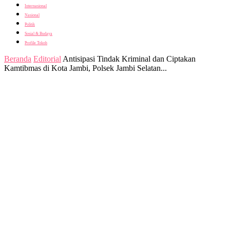
Internasional
Nasional
Politik
Sosial & Budaya
Profile Tokoh
Beranda
Editorial
Antisipasi Tindak Kriminal dan Ciptakan
Kamtibmas di Kota Jambi, Polsek Jambi Selatan...