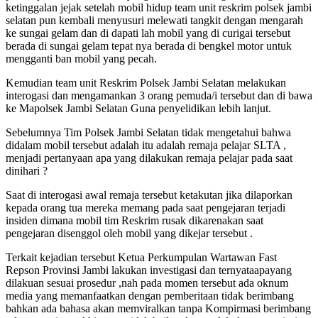
ketinggalan jejak setelah mobil hidup team unit reskrim polsek jambi
selatan pun kembali menyusuri melewati tangkit dengan mengarah
ke sungai gelam dan di dapati lah mobil yang di curigai tersebut
berada di sungai gelam tepat nya berada di bengkel motor untuk
mengganti ban mobil yang pecah.
Kemudian team unit Reskrim Polsek Jambi Selatan melakukan
interogasi dan mengamankan 3 orang pemuda/i tersebut dan di bawa
ke Mapolsek Jambi Selatan Guna penyelidikan lebih lanjut.
Sebelumnya Tim Polsek Jambi Selatan tidak mengetahui bahwa
didalam mobil tersebut adalah itu adalah remaja pelajar SLTA ,
menjadi pertanyaan apa yang dilakukan remaja pelajar pada saat
dinihari ?
Saat di interogasi awal remaja tersebut ketakutan jika dilaporkan
kepada orang tua mereka memang pada saat pengejaran terjadi
insiden dimana mobil tim Reskrim rusak dikarenakan saat
pengejaran disenggol oleh mobil yang dikejar tersebut .
Terkait kejadian tersebut Ketua Perkumpulan Wartawan Fast
Repson Provinsi Jambi lakukan investigasi dan ternyataapayang
dilakuan sesuai prosedur ,nah pada momen tersebut ada oknum
media yang memanfaatkan dengan pemberitaan tidak berimbang
bahkan ada bahasa akan memviralkan tanpa Kompirmasi berimbang