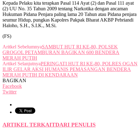
Kepada Pelaku kita terapkan Pasal 114 Ayat (2) dan Pasal 111 ayat
(2) UU No. 35 Tahun 2009 tentang Narkotika dengan ancaman
Hukuman Pidana Penjara paling lama 20 Tahun atau Pidana penjara
seumur Hidup, pungkas Kapolres Pakpak Bharat AKBP Pebriandi
Haloho, S.H., S.I.K., M.Si.
(FS)
Aritkel Sebelumnya
SAMBUT HUT RI KE-80, POLSEK
GROGOL PETAMBURAN BAGIKAN 600 BENDERA
MERAH PUTIH
Artikel Selanjutnya
PERINGATI HUT RI KE-80, POLRES OGAN
ILIR GELAR AKSI HUMANIS PEMASANGAN BENDERA
MERAH PUTIH DI KENDARAAN
BAGIKAN
Facebook
Twitter
ARTIKEL TERKAIT
DARI PENULIS