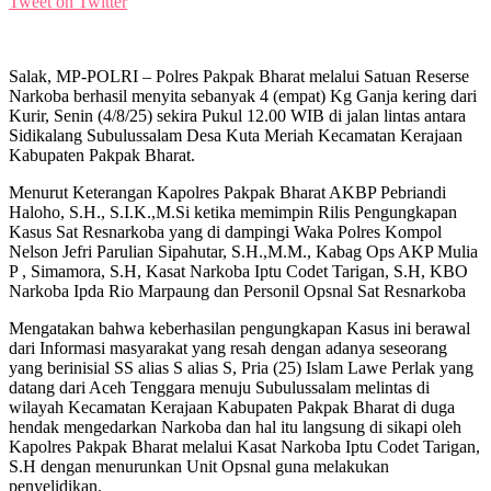
Tweet on Twitter
Salak, MP-POLRI – Polres Pakpak Bharat melalui Satuan Reserse
Narkoba berhasil menyita sebanyak 4 (empat) Kg Ganja kering dari
Kurir, Senin (4/8/25) sekira Pukul 12.00 WIB di jalan lintas antara
Sidikalang Subulussalam Desa Kuta Meriah Kecamatan Kerajaan
Kabupaten Pakpak Bharat.
Menurut Keterangan Kapolres Pakpak Bharat AKBP Pebriandi
Haloho, S.H., S.I.K.,M.Si ketika memimpin Rilis Pengungkapan
Kasus Sat Resnarkoba yang di dampingi Waka Polres Kompol
Nelson Jefri Parulian Sipahutar, S.H.,M.M., Kabag Ops AKP Mulia
P , Simamora, S.H, Kasat Narkoba Iptu Codet Tarigan, S.H, KBO
Narkoba Ipda Rio Marpaung dan Personil Opsnal Sat Resnarkoba
Mengatakan bahwa keberhasilan pengungkapan Kasus ini berawal
dari Informasi masyarakat yang resah dengan adanya seseorang
yang berinisial SS alias S alias S, Pria (25) Islam Lawe Perlak yang
datang dari Aceh Tenggara menuju Subulussalam melintas di
wilayah Kecamatan Kerajaan Kabupaten Pakpak Bharat di duga
hendak mengedarkan Narkoba dan hal itu langsung di sikapi oleh
Kapolres Pakpak Bharat melalui Kasat Narkoba Iptu Codet Tarigan,
S.H dengan menurunkan Unit Opsnal guna melakukan
penyelidikan.