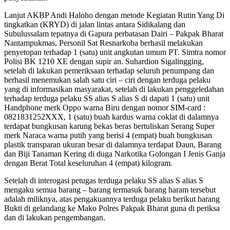
Lanjut AKBP Andi Haloho dengan metode Kegiatan Rutin Yang Di
tingkatkan (KRYD) di jalan lintas antara Sidikalang dan
Subulussalam tepatnya di Gapura perbatasan Dairi – Pakpak Bharat
Nantampukmas, Personil Sat Resnarkoba berhasil melakukan
penyetopan terhadap 1 (satu) unit angkutan umum PT. Simtra nomor
Polisi BK 1210 XE dengan supir an. Suhardion Sigalingging,
setelah di lakukan pemeriksaan terhadap seluruh penumpang dan
berhasil menemukan salah satu ciri – ciri dengan terduga pelaku
yang di informasikan masyarakat, setelah di lakukan penggeledahan
terhadap terduga pelaku SS alias S alias S di dapati 1 (satu) unit
Handphone merk Oppo warna Biru dengan nomor SIM-card :
0821831252XXX, 1 (satu) buah kardus warna coklat di dalamnya
terdapat bungkusan karung bekas beras bertuliskan Serang Super
merk Naraca warna putih yang berisi 4 (empat) buah bungkusan
plastik transparan ukuran besar di dalamnya terdapat Daun, Barang
dan Biji Tanaman Kering di duga Narkotika Golongan I Jenis Ganja
dengan Berat Total keseluruhan 4 (empat) kilogram.
Setelah di interogasi petugas terduga pelaku SS alias S alias S
mengaku semua barang – barang termasuk barang haram tersebut
adalah miliknya, atas pengakuannya terduga pelaku berikut barang
Bukti di gelandang ke Mako Polres Pakpak Bharat guna di periksa
dan di lakukan pengembangan.