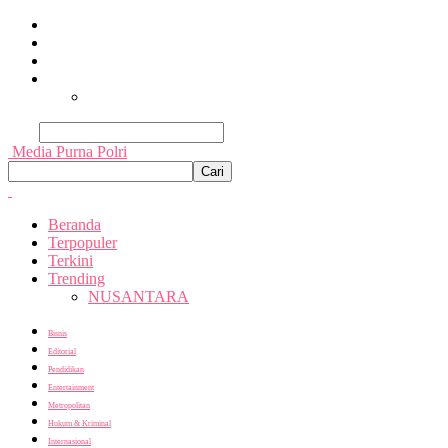
Beranda
Terpopuler
Terkini
Trending
Nusantara
Cari
Media Purna Polri
Beranda
Terpopuler
Terkini
Trending
NUSANTARA
Bisnis
Editorial
Pendidikan
Entertainment
Metropolitan
Hukum & Kriminal
Internasional