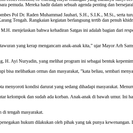
 para pemuda. Mereka hadir dalam sebuah agenda penting dan bersejar
bes Pol Dr. Raden Muhammad Jauhari, S.H., S.I.K., M.Si., serta turut
Karang Tengah. Rangkaian kegiatan berlangsung tertib dan penuh khid
.H. menjelaskan bahwa kehadiran Satgas ini adalah bagian dari respo
an tawuran yang kerap mengancam anak-anak kita,” ujar Mayor Arh Sa
dug, H. Ayi Nuryadin, yang melihat program ini sebagai bentuk kepemim
tapi bisa melibatkan ormas dan masyarakat, ”kata beliau, sembari men
ta menyoroti kondisi darurat yang sedang dihadapi masyarakat. Menur
antar kelompok dan sudah ada korban. Anak-anak di bawah umur. Ini ha
n di tengah masyarakat.
au penegakan hukum dilakukan oleh pihak yang tak punya kewenangan. 