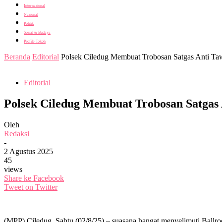
Internasional
Nasional
Politik
Sosial & Budaya
Profile Tokoh
Beranda
Editorial
Polsek Ciledug Membuat Trobosan Satgas Anti Taw
Editorial
Polsek Ciledug Membuat Trobosan Satgas
Oleh
Redaksi
-
2 Agustus 2025
45
views
Share ke Facebook
Tweet on Twitter
(MPP) Ciledug, Sabtu (02/8/25) – suasana hangat menyelimuti Ballroo