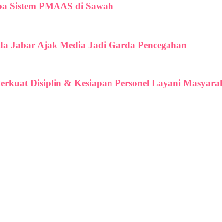
oba Sistem PMAAS di Sawah
lda Jabar Ajak Media Jadi Garda Pencegahan
erkuat Disiplin & Kesiapan Personel Layani Masyara