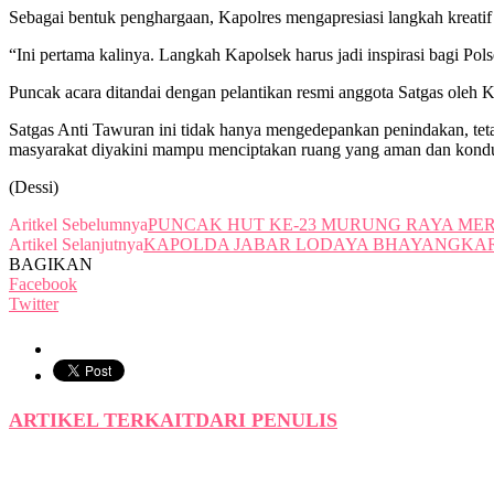
Sebagai bentuk penghargaan, Kapolres mengapresiasi langkah kreat
“Ini pertama kalinya. Langkah Kapolsek harus jadi inspirasi bagi Pols
Puncak acara ditandai dengan pelantikan resmi anggota Satgas oleh
Satgas Anti Tawuran ini tidak hanya mengedepankan penindakan, teta
masyarakat diyakini mampu menciptakan ruang yang aman dan kondus
(Dessi)
Aritkel Sebelumnya
PUNCAK HUT KE-23 MURUNG RAYA ME
Artikel Selanjutnya
KAPOLDA JABAR LODAYA BHAYANGKARA
BAGIKAN
Facebook
Twitter
ARTIKEL TERKAIT
DARI PENULIS