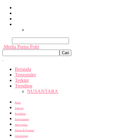
Beranda
Terpopuler
Terkini
Trending
Nusantara
Cari
Media Purna Polri
Beranda
Terpopuler
Terkini
Trending
NUSANTARA
Bisnis
Editorial
Pendidikan
Entertainment
Metropolitan
Hukum & Kriminal
Internasional