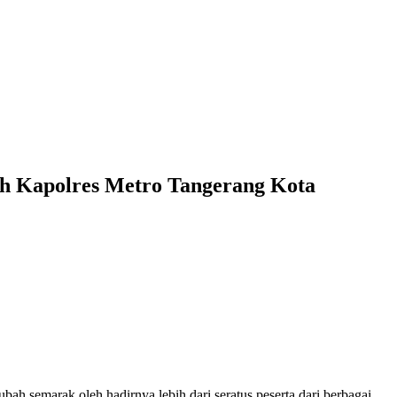
eh Kapolres Metro Tangerang Kota
ah semarak oleh hadirnya lebih dari seratus peserta dari berbagai