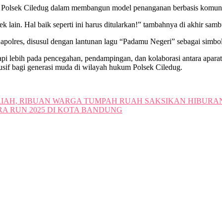
if Polsek Ciledug dalam membangun model penanganan berbasis komuni
ek lain. Hal baik seperti ini harus ditularkan!” tambahnya di akhir samb
 Kapolres, disusul dengan lantunan lagu “Padamu Negeri” sebagai sim
pi lebih pada pencegahan, pendampingan, dan kolaborasi antara aparat
if bagi generasi muda di wilayah hukum Polsek Ciledug.
RIAH, RIBUAN WARGA TUMPAH RUAH SAKSIKAN HIBURA
 RUN 2025 DI KOTA BANDUNG