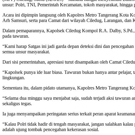
unsur: Polri, TNI, Pemerintah Kecamatan, tokoh masyarakat, hingga
Acara ini dipimpin langsung oleh Kapolres Metro Tangerang Kota Kom
Arh Samsuri, serta para Camat dari wilayah Ciledug, Larangan, dan 
Dalam pemaparannya, Kapolsek Ciledug Kompol R.A. Dalby, S.Pd., M
pada tawuran.
“Kami harap Satgas ini jadi garda depan deteksi dini dan pencegah
semua unsur masyarakat.
Dari sisi pemerintahan, apresiasi turut disampaikan oleh Camat Cile
“Kapolsek punya ide luar biasa. Tawuran bukan hanya antar pelajar, 
lingkungan.
Sementara itu, dalam pidato utamanya, Kapolres Metro Tangerang Ko
“Selama dua minggu saya menjabat saja, sudah terjadi aksi tawuran 
sekaligus tegas.
Ia juga menyampaikan peringatan serius terkait peran aparat keamana
“Kalau Polri tidak hadir di tengah masyarakat, jangan salahkan kal
adalah ujung tombak pencegahan kekerasan sosial.