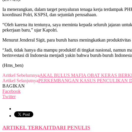
Ia menerangkan, dalam target penyaluran tenaga kerja terdampak PHK 
koordinasi Polri, KSPSI, dan sejumlah perusahaan.
“Oleh karena itu tentunya, saya meminta kepada seluruh jajaran unt
pekerjaan baru,” ujar Kapolri.
Menurut Jenderal Sigit, para buruh harus meningkatkan produktivitas d
“Jadi, tidak hanya dia mampu produktif di tingkat nasional, namun m
berinvestasi di Indonesia menjadi yakin bahwa buruh-buruh Indonesia 
(Hms_ben)
Aritkel Sebelumnya
AKAL BULUS MAFIA OBAT KERAS BERK
Artikel Selanjutnya
PERKEMBANGAN KASUS PENCULIKAN D
BAGIKAN
Facebook
Twitter
ARTIKEL TERKAIT
DARI PENULIS