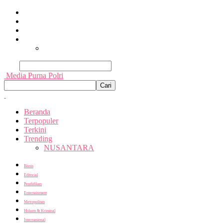
Beranda
Terpopuler
Terkini
Trending
Nusantara
Cari
Media Purna Polri
Beranda
Terpopuler
Terkini
Trending
NUSANTARA
Bisnis
Editorial
Pendidikan
Entertainment
Metropolitan
Hukum & Kriminal
Internasional