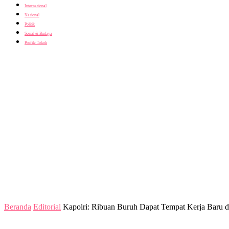
Internasional
Nasional
Politik
Sosial & Budaya
Profile Tokoh
Beranda
Editorial
Kapolri: Ribuan Buruh Dapat Tempat Kerja Baru d