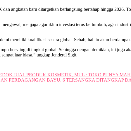
dan angkatan baru ditargetkan berlangsung bertahap hingga 2026. Tota
uk mengawal, menjaga agar iklim investasi terus bertumbuh, agar indu
emi memiliki kualifikasi secara global. Sebab, hal itu akan berdampak b
ampu bersaing di tingkat global. Sehingga dengan demikian, ini juga a
sangat luar biasa,” ungkap Jenderal Sigit.
EDOK JUAL PRODUK KOSMETIK, MUL : TOKO PUNYA MAH
AN PERDAGANGAN BAYU, 6 TERSANGKA DITANGKAP DA