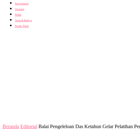
Internasional
Nasional
Politik
Sosial & Budaya
Profile Tokoh
Beranda
Editorial
Balai Pengeleloan Das Ketahun Gelar Pelatihan P