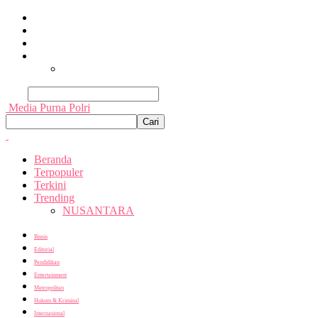
Beranda
Terpopuler
Terkini
Trending
Nusantara
Cari
Media Purna Polri
Beranda
Terpopuler
Terkini
Trending
NUSANTARA
Bisnis
Editorial
Pendidikan
Entertainment
Metropolitan
Hukum & Kriminal
Internasional