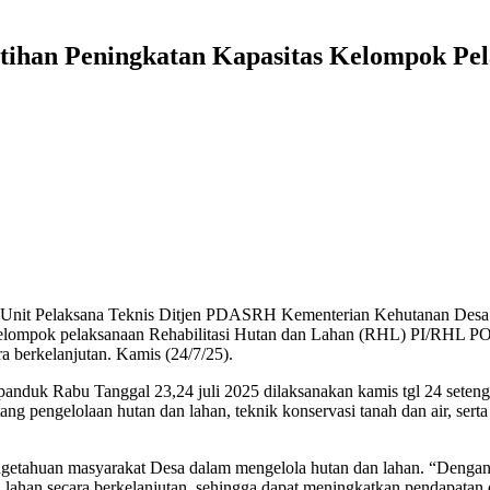
latihan Peningkatan Kapasitas Kelompok 
Unit Pelaksana Teknis Ditjen PDASRH Kementerian Kehutanan Desa A
s kelompok pelaksanaan Rehabilitasi Hutan dan Lahan (RHL) PI/RHL PO
 berkelanjutan. Kamis (24/7/25).
spanduk Rabu Tanggal 23,24 juli 2025 dilaksanakan kamis tgl 24 seteng
 pengelolaan hutan dan lahan, teknik konservasi tanah dan air, serta
etahuan masyarakat Desa dalam mengelola hutan dan lahan. “Dengan pe
ahan secara berkelanjutan, sehingga dapat meningkatkan pendapatan d