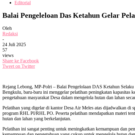
Editorial
Balai Pengeleloan Das Ketahun Gelar Pe
Oleh
Redaksi
-
24 Juli 2025
57
views
Share ke Facebook
Tweet on Twitter
Rejang Lebong, MP-Polri – Balai Pengelolaan DAS Ketahun Selaku 
Bengkulu, baru-baru ini menggelar pelatihan peningkatan kapasita
pengetahuan masyarakat Desa dalam mengelola hutan dan lahan secara
Pelatihan yang digelar di kantor Desa Air Meles atas dijadwalkan di 
program RHL PI/RHL PO. Peserta pelatihan mendapatkan materi tentang
hutan dan lahan yang berkelanjutan.
Pelatihan ini sangat penting untuk meningkatkan kemampuan dan peng
kemampuan dan pengetahuan yang cukup untuk mengelola hutan dan l