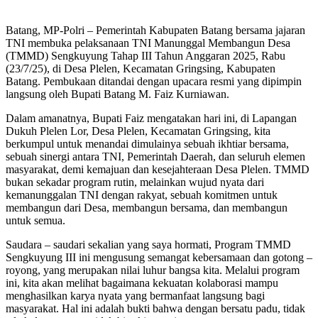
Batang, MP-Polri – Pemerintah Kabupaten Batang bersama jajaran
TNI membuka pelaksanaan TNI Manunggal Membangun Desa
(TMMD) Sengkuyung Tahap III Tahun Anggaran 2025, Rabu
(23/7/25), di Desa Plelen, Kecamatan Gringsing, Kabupaten
Batang. Pembukaan ditandai dengan upacara resmi yang dipimpin
langsung oleh Bupati Batang M. Faiz Kurniawan.
Dalam amanatnya, Bupati Faiz mengatakan hari ini, di Lapangan
Dukuh Plelen Lor, Desa Plelen, Kecamatan Gringsing, kita
berkumpul untuk menandai dimulainya sebuah ikhtiar bersama,
sebuah sinergi antara TNI, Pemerintah Daerah, dan seluruh elemen
masyarakat, demi kemajuan dan kesejahteraan Desa Plelen. TMMD
bukan sekadar program rutin, melainkan wujud nyata dari
kemanunggalan TNI dengan rakyat, sebuah komitmen untuk
membangun dari Desa, membangun bersama, dan membangun
untuk semua.
Saudara – saudari sekalian yang saya hormati, Program TMMD
Sengkuyung III ini mengusung semangat kebersamaan dan gotong –
royong, yang merupakan nilai luhur bangsa kita. Melalui program
ini, kita akan melihat bagaimana kekuatan kolaborasi mampu
menghasilkan karya nyata yang bermanfaat langsung bagi
masyarakat. Hal ini adalah bukti bahwa dengan bersatu padu, tidak