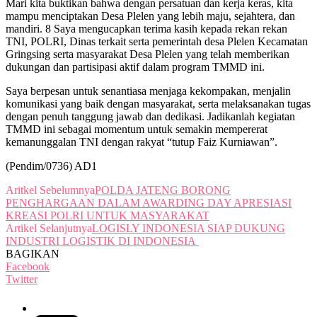
Mari kita buktikan bahwa dengan persatuan dan kerja keras, kita
mampu menciptakan Desa Plelen yang lebih maju, sejahtera, dan
mandiri. 8 Saya mengucapkan terima kasih kepada rekan rekan
TNI, POLRI, Dinas terkait serta pemerintah desa Plelen Kecamatan
Gringsing serta masyarakat Desa Plelen yang telah memberikan
dukungan dan partisipasi aktif dalam program TMMD ini.
Saya berpesan untuk senantiasa menjaga kekompakan, menjalin
komunikasi yang baik dengan masyarakat, serta melaksanakan tugas
dengan penuh tanggung jawab dan dedikasi. Jadikanlah kegiatan
TMMD ini sebagai momentum untuk semakin mempererat
kemanunggalan TNI dengan rakyat “tutup Faiz Kurniawan”.
(Pendim/0736) AD1
Aritkel Sebelumnya
POLDA JATENG BORONG
PENGHARGAAN DALAM AWARDING DAY APRESIASI
KREASI POLRI UNTUK MASYARAKAT
Artikel Selanjutnya
LOGISLY INDONESIA SIAP DUKUNG
INDUSTRI LOGISTIK DI INDONESIA
BAGIKAN
Facebook
Twitter