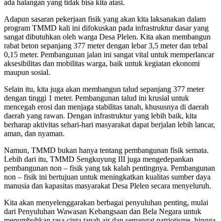
ada halangan yang tidak bisa kita atasi.
Adapun sasaran pekerjaan fisik yang akan kita laksanakan dalam
program TMMD kali ini difokuskan pada infrastruktur dasar yang
sangat dibutuhkan oleh warga Desa Plelen. Kita akan membangun
rabat beton sepanjang 377 meter dengan lebar 3,5 meter dan tebal
0,15 meter. Pembangunan jalan ini sangat vital untuk memperlancar
aksesibilitas dan mobilitas warga, baik untuk kegiatan ekonomi
maupun sosial.
Selain itu, kita juga akan membangun talud sepanjang 377 meter
dengan tinggi 1 meter. Pembangunan talud ini krusial untuk
mencegah erosi dan menjaga stabilitas tanah, khususnya di daerah
daerah yang rawan. Dengan infrastruktur yang lebih baik, kita
berharap aktivitas sehari-hari masyarakat dapat berjalan lebih lancar,
aman, dan nyaman.
Namun, TMMD bukan hanya tentang pembangunan fisik semata.
Lebih dari itu, TMMD Sengkuyung III juga mengedepankan
pembangunan non – fisik yang tak kalah pentingnya. Pembangunan
non – fisik ini bertujuan untuk meningkatkan kualitas sumber daya
manusia dan kapasitas masyarakat Desa Plelen secara menyeluruh.
Kita akan menyelenggarakan berbagai penyuluhan penting, mulai
dari Penyuluhan Wawasan Kebangsaan dan Bela Negara untuk
menumbuhkan rasa cinta tanah air dan semangat patriotisme, hingga