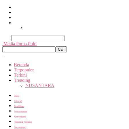
Beranda
Terpopuler
Terkini
Trending
Nusantara
Cari
Media Purna Polri
Beranda
Terpopuler
Terkini
Trending
NUSANTARA
Bisnis
Editorial
Pendidikan
Entertainment
Metropolitan
Hukum & Kriminal
Internasional