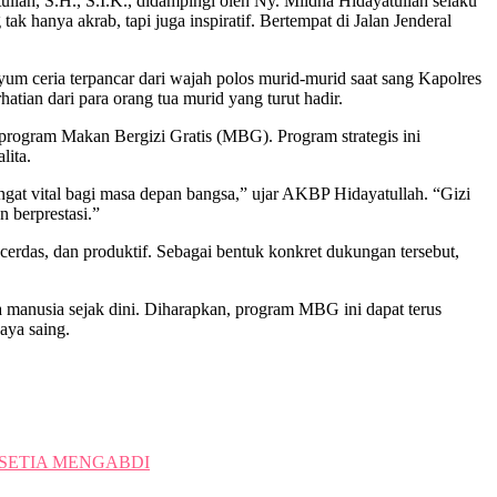
ah, S.H., S.I.K., didampingi oleh Ny. Mildha Hidayatullah selaku
anya akrab, tapi juga inspiratif. Bertempat di Jalan Jenderal
m ceria terpancar dari wajah polos murid-murid saat sang Kapolres
tian dari para orang tua murid yang turut hadir.
program Makan Bergizi Gratis (MBG). Program strategis ini
lita.
gat vital bagi masa depan bangsa,” ujar AKBP Hidayatullah. “Gizi
 berprestasi.”
rdas, dan produktif. Sebagai bentuk konkret dukungan tersebut,
 manusia sejak dini. Diharapkan, program MBG ini dapat terus
aya saing.
SETIA MENGABDI