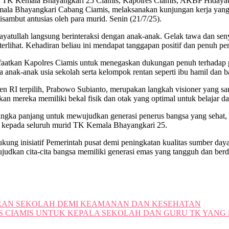
 TK Kemala Bhayangkari 25 Ciamis, Kapolres Ciamis, AKBP Hidayatull
 Bhayangkari Cabang Ciamis, melaksanakan kunjungan kerja yang tak h
ambut antusias oleh para murid. Senin (21/7/25).
tullah langsung berinteraksi dengan anak-anak. Gelak tawa dan senyu
ihat. Kehadiran beliau ini mendapat tanggapan positif dan penuh perha
anfaatkan Kapolres Ciamis untuk menegaskan dukungan penuh terhadap 
 anak-anak usia sekolah serta kelompok rentan seperti ibu hamil dan ba
 RI terpilih, Prabowo Subianto, merupakan langkah visioner yang san
 mereka memiliki bekal fisik dan otak yang optimal untuk belajar dan
ka panjang untuk mewujudkan generasi penerus bangsa yang sehat, ce
is kepada seluruh murid TK Kemala Bhayangkari 25.
ng inisiatif Pemerintah pusat demi peningkatan kualitas sumber daya
judkan cita-cita bangsa memiliki generasi emas yang tangguh dan berd
RAN SEKOLAH DEMI KEAMANAN DAN KESEHATAN
S CIAMIS UNTUK KEPALA SEKOLAH DAN GURU TK YANG 