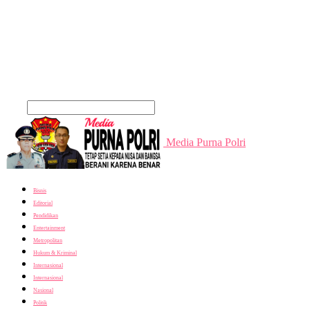
Cari
Media Purna Polri
Bisnis
Editorial
Pendidikan
Entertainment
Metropolitan
Hukum & Kriminal
Internasional
Internasional
Nasional
Politik