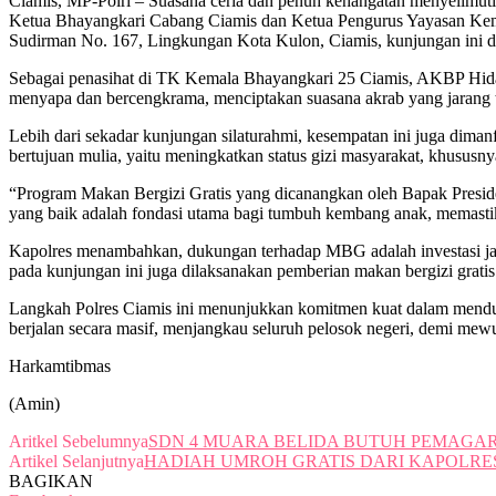
Ciamis, MP-Polri – Suasana ceria dan penuh kehangatan menyelimuti
Ketua Bhayangkari Cabang Ciamis dan Ketua Pengurus Yayasan Kemala
Sudirman No. 167, Lingkungan Kota Kulon, Ciamis, kunjungan ini dis
Sebagai penasihat di TK Kemala Bhayangkari 25 Ciamis, AKBP Hidaya
menyapa dan bercengkrama, menciptakan suasana akrab yang jarang terl
Lebih dari sekadar kunjungan silaturahmi, kesempatan ini juga dim
bertujuan mulia, yaitu meningkatkan status gizi masyarakat, khususnya
“Program Makan Bergizi Gratis yang dicanangkan oleh Bapak Presiden
yang baik adalah fondasi utama bagi tumbuh kembang anak, memastikan
Kapolres menambahkan, dukungan terhadap MBG adalah investasi jang
pada kunjungan ini juga dilaksanakan pemberian makan bergizi grat
Langkah Polres Ciamis ini menunjukkan komitmen kuat dalam menduku
berjalan secara masif, menjangkau seluruh pelosok negeri, demi mewu
Harkamtibmas
(Amin)
Aritkel Sebelumnya
SDN 4 MUARA BELIDA BUTUH PEMAGA
Artikel Selanjutnya
HADIAH UMROH GRATIS DARI KAPOLRE
BAGIKAN