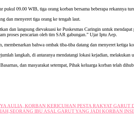
ar pukul 09.00 WIB, tiga orang korban bersama beberapa rekannya tur
ang dan menyeret tiga orang ke tengah laut.
tkan dan langsung dievakuasi ke Puskesmas Caringin untuk mendapat 
lam proses pencarian oleh tim SAR gabungan.” Ujar Iptu Aep.
ian, membenarkan bahwa ombak tiba-tiba datang dan menyeret ketiga kor
 sejumlah langkah, di antaranya mendatangi lokasi kejadian, melakuka
 Basarnas, dan masyarakat setempat, Pihak keluarga korban telah dihub
YA AULIA, KORBAN KERICUHAN PESTA RAKYAT GARUT D
AH,SEORANG IBU ASAL GARUT YANG JADI KORBAN INSI