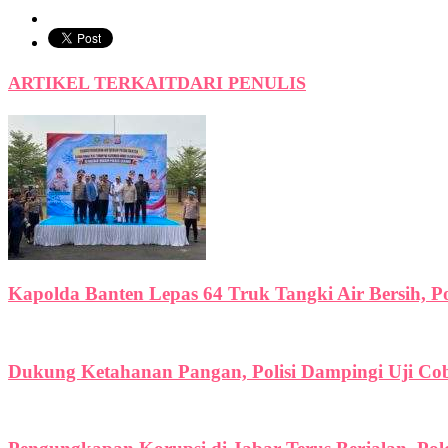
ARTIKEL TERKAIT
DARI PENULIS
Kapolda Banten Lepas 64 Truk Tangki Air Bersih, P
Dukung Ketahanan Pangan, Polisi Dampingi Uji C