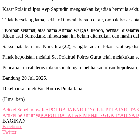
Kasat Polairud Iptu Aep Saprudin mengatakan kejadian bermula sekit
Tidak berselang lama, sekitar 10 menit berada di air, ombak besar dat
“Korban selamat, atas nama Ahmad warga Cirebon, berhasil diselama
Ripan asal Sumedang, hingga saat ini belum ditemukan dan masih da
Saksi mata bernama Nursafira (22), yang berada di lokasi saat kejad
Pihak kepolisian melalui Sat Polairud Polres Garut telah melakukan
Pencarian masih terus dilakukan dengan melibatkan unsur kepolisian,
Bandung 20 Juli 2025.
Dikeluarkan oleh Bid Humas Polda Jabar.
(Hms_ben)
Aritkel Sebelumnya
KAPOLDA JABAR JENGUK PELAJAR, TAS
Artikel Selanjutnya
KAPOLDA JABAR MENJENGUK IYAH SADI
BAGIKAN
Facebook
Twitter