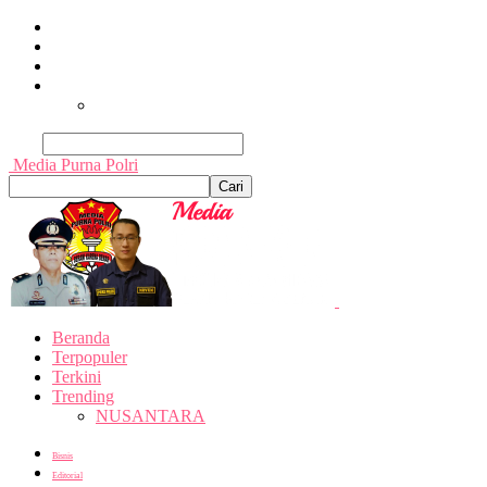
Beranda
Terpopuler
Terkini
Trending
Nusantara
Cari
Media Purna Polri
Beranda
Terpopuler
Terkini
Trending
NUSANTARA
Bisnis
Editorial