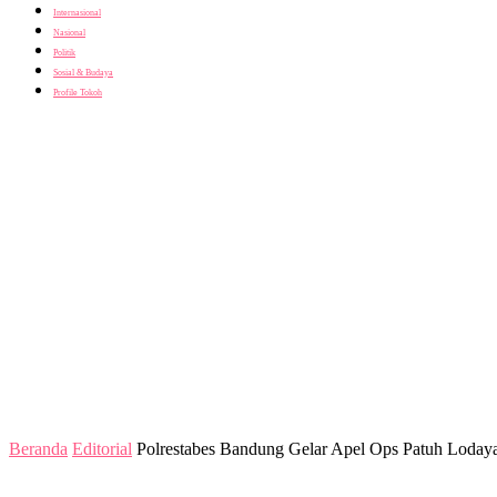
Internasional
Nasional
Politik
Sosial & Budaya
Profile Tokoh
Beranda
Editorial
Polrestabes Bandung Gelar Apel Ops Patuh Loday