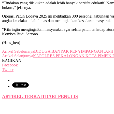
“Tindakan yang dilakukan adalah lebih banyak bersifat edukatif. Na
hukum,” jelasnya.
Operasi Patuh Lodaya 2025 ini melibatkan 300 personel gabungan yang 
angka kecelakaan lalu lintas dan meningkatkan kesadaran masyarakat 
“Kita ingin mengingatkan masyarakat agar selalu patuh terhadap aturan
Kombes Budi Sartono.
(Hms_ben)
Aritkel Sebelumnya
DIDUGA BANYAK PENYIMPANGAN ,APH D
Artikel Selanjutnya
KAPOLRES PEKALONGAN KOTA PIMPIN P
BAGIKAN
Facebook
Twitter
ARTIKEL TERKAIT
DARI PENULIS