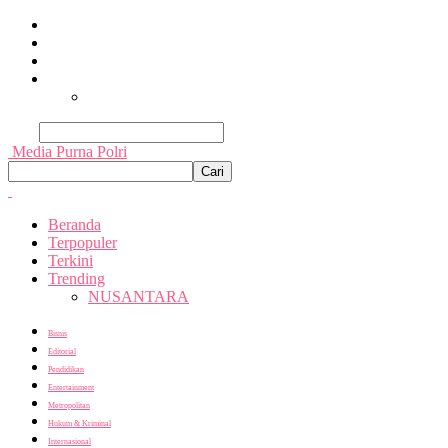
Beranda
Terpopuler
Terkini
Trending
Nusantara
Cari
Media Purna Polri
Beranda
Terpopuler
Terkini
Trending
NUSANTARA
Bisnis
Editorial
Pendidikan
Entertainment
Metropolitan
Hukum & Kriminal
Internasional