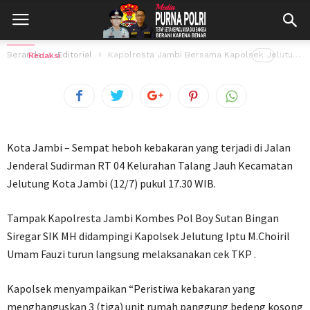
Jelutung Turun Langsung Cek TKP
Kebakaran Yang Melahap 3 Rumah
Beranda
Editorial
Kapolresta Jambi Bersama Kapolsek Jelutung Turun Langsung Cek TKP Kebakaran Yang Melahap...
Oleh
Redaksi
14 Juli 2025
56
views
Kota Jambi – Sempat heboh kebakaran yang terjadi di Jalan
Jenderal Sudirman RT 04 Kelurahan Talang Jauh Kecamatan
Jelutung Kota Jambi (12/7) pukul 17.30 WIB.
Tampak Kapolresta Jambi Kombes Pol Boy Sutan Bingan
Siregar SIK MH didampingi Kapolsek Jelutung Iptu M.Choiril
Umam Fauzi turun langsung melaksanakan cek TKP .
Kapolsek menyampaikan “Peristiwa kebakaran yang
menghanguskan 3 (tiga) unit rumah panggung bedeng kosong