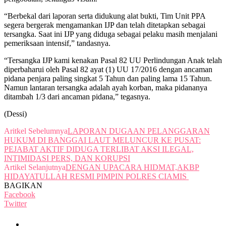
“Berbekal dari laporan serta didukung alat bukti, Tim Unit PPA
segera bergerak mengamankan IJP dan telah ditetapkan sebagai
tersangka. Saat ini IJP yang diduga sebagai pelaku masih menjalani
pemeriksaan intensif,” tandasnya.
“Tersangka IJP kami kenakan Pasal 82 UU Perlindungan Anak telah
diperbaharui oleh Pasal 82 ayat (1) UU 17/2016 dengan ancaman
pidana penjara paling singkat 5 Tahun dan paling lama 15 Tahun.
Namun lantaran tersangka adalah ayah korban, maka pidananya
ditambah 1/3 dari ancaman pidana,” tegasnya.
(Dessi)
Aritkel Sebelumnya
LAPORAN DUGAAN PELANGGARAN
HUKUM DI BANGGAI LAUT MELUNCUR KE PUSAT:
PEJABAT AKTIF DIDUGA TERLIBAT AKSI ILEGAL,
INTIMIDASI PERS, DAN KORUPSI
Artikel Selanjutnya
DENGAN UPACARA HIDMAT,AKBP
HIDAYATULLAH RESMI PIMPIN POLRES CIAMIS
BAGIKAN
Facebook
Twitter