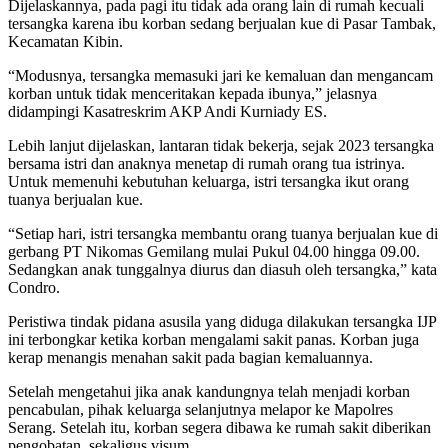
Dijelaskannya, pada pagi itu tidak ada orang lain di rumah kecuali
tersangka karena ibu korban sedang berjualan kue di Pasar Tambak,
Kecamatan Kibin.
“Modusnya, tersangka memasuki jari ke kemaluan dan mengancam
korban untuk tidak menceritakan kepada ibunya,” jelasnya
didampingi Kasatreskrim AKP Andi Kurniady ES.
Lebih lanjut dijelaskan, lantaran tidak bekerja, sejak 2023 tersangka
bersama istri dan anaknya menetap di rumah orang tua istrinya.
Untuk memenuhi kebutuhan keluarga, istri tersangka ikut orang
tuanya berjualan kue.
“Setiap hari, istri tersangka membantu orang tuanya berjualan kue di
gerbang PT Nikomas Gemilang mulai Pukul 04.00 hingga 09.00.
Sedangkan anak tunggalnya diurus dan diasuh oleh tersangka,” kata
Condro.
Peristiwa tindak pidana asusila yang diduga dilakukan tersangka IJP
ini terbongkar ketika korban mengalami sakit panas. Korban juga
kerap menangis menahan sakit pada bagian kemaluannya.
Setelah mengetahui jika anak kandungnya telah menjadi korban
pencabulan, pihak keluarga selanjutnya melapor ke Mapolres
Serang. Setelah itu, korban segera dibawa ke rumah sakit diberikan
pengobatan, sekaligus visum.