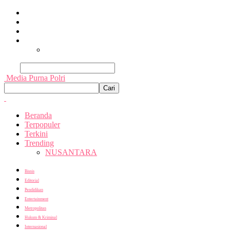
Beranda
Terpopuler
Terkini
Trending
Nusantara
Cari
Media Purna Polri
Beranda
Terpopuler
Terkini
Trending
NUSANTARA
Bisnis
Editorial
Pendidikan
Entertainment
Metropolitan
Hukum & Kriminal
Internasional