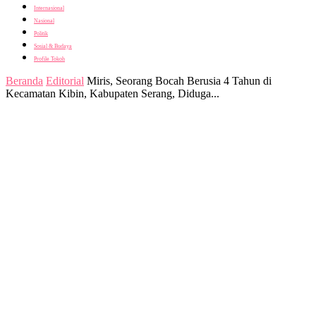
Internasional
Nasional
Politik
Sosial & Budaya
Profile Tokoh
Beranda
Editorial
Miris, Seorang Bocah Berusia 4 Tahun di
Kecamatan Kibin, Kabupaten Serang, Diduga...