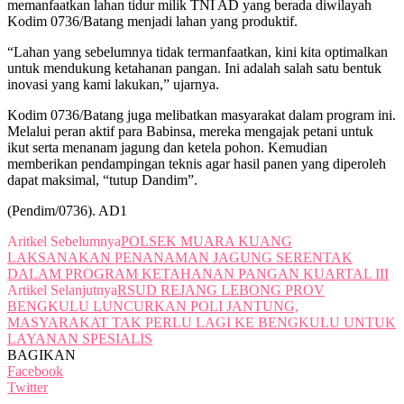
memanfaatkan lahan tidur milik TNI AD yang berada diwilayah
Kodim 0736/Batang menjadi lahan yang produktif.
“Lahan yang sebelumnya tidak termanfaatkan, kini kita optimalkan
untuk mendukung ketahanan pangan. Ini adalah salah satu bentuk
inovasi yang kami lakukan,” ujarnya.
Kodim 0736/Batang juga melibatkan masyarakat dalam program ini.
Melalui peran aktif para Babinsa, mereka mengajak petani untuk
ikut serta menanam jagung dan ketela pohon. Kemudian
memberikan pendampingan teknis agar hasil panen yang diperoleh
dapat maksimal, “tutup Dandim”.
(Pendim/0736). AD1
Aritkel Sebelumnya
POLSEK MUARA KUANG
LAKSANAKAN PENANAMAN JAGUNG SERENTAK
DALAM PROGRAM KETAHANAN PANGAN KUARTAL III
Artikel Selanjutnya
RSUD REJANG LEBONG PROV
BENGKULU LUNCURKAN POLI JANTUNG,
MASYARAKAT TAK PERLU LAGI KE BENGKULU UNTUK
LAYANAN SPESIALIS
BAGIKAN
Facebook
Twitter