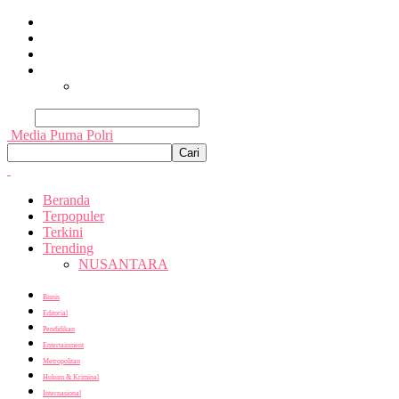
Beranda
Terpopuler
Terkini
Trending
Nusantara
Cari
Media Purna Polri
Beranda
Terpopuler
Terkini
Trending
NUSANTARA
Bisnis
Editorial
Pendidikan
Entertainment
Metropolitan
Hukum & Kriminal
Internasional