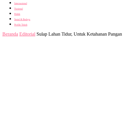
Internasional
Nasional
Politik
Sosial & Budaya
Profile Tokoh
Beranda
Editorial
Sulap Lahan Tidur, Untuk Ketahanan Pangan