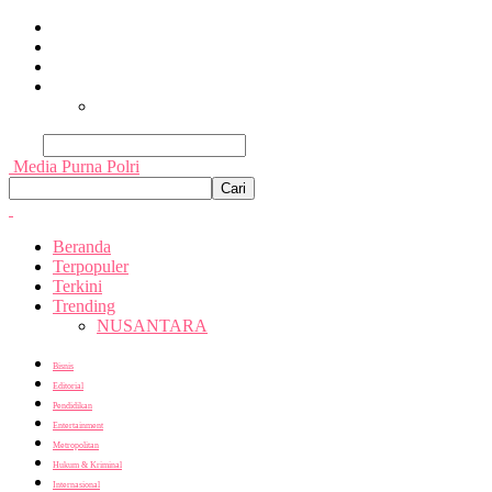
Beranda
Terpopuler
Terkini
Trending
Nusantara
Cari
Media Purna Polri
Beranda
Terpopuler
Terkini
Trending
NUSANTARA
Bisnis
Editorial
Pendidikan
Entertainment
Metropolitan
Hukum & Kriminal
Internasional