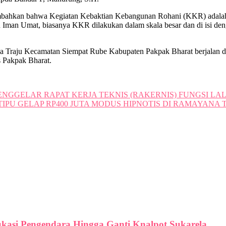
bahkan bahwa Kegiatan Kebaktian Kebangunan Rohani (KKR) adalah s
Iman Umat, biasanya KKR dilakukan dalam skala besar dan di isi de
 Traju Kecamatan Siempat Rube Kabupaten Pakpak Bharat berjalan de
s Pakpak Bharat.
ENGGELAR RAPAT KERJA TEKNIS (RAKERNIS) FUNGSI LA
PU GELAP RP400 JUTA MODUS HIPNOTIS DI RAMAYANA T
ukasi Pengendara Hingga Ganti Knalpot Sukarela