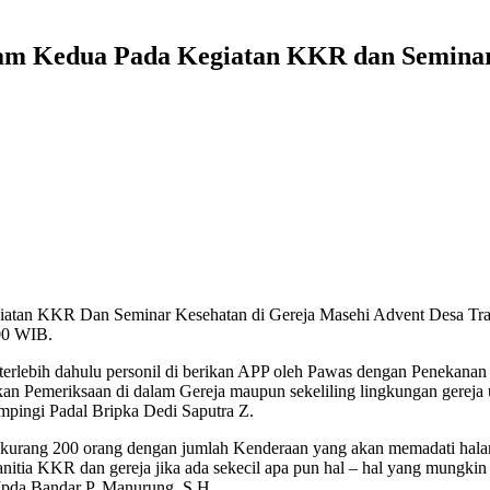
m Kedua Pada Kegiatan KKR dan Seminar 
iatan KKR Dan Seminar Kesehatan di Gereja Masehi Advent Desa Tr
.00 WIB.
erlebih dahulu personil di berikan APP oleh Pawas dengan Penekanan 
lakukan Pemeriksaan di dalam Gereja maupun sekeliling lingkungan gere
mpingi Padal Bripka Dedi Saputra Z.
bih kurang 200 orang dengan jumlah Kenderaan yang akan memadati hala
 Panitia KKR dan gereja jika ada sekecil apa pun hal – hal yang mung
Ipda Bandar P, Manurung, S.H.