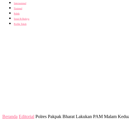
Internasional
Nasional
Politik
Sosial & Budaya
Profile Tokoh
Beranda
Editorial
Polres Pakpak Bharat Lakukan PAM Malam Kedua