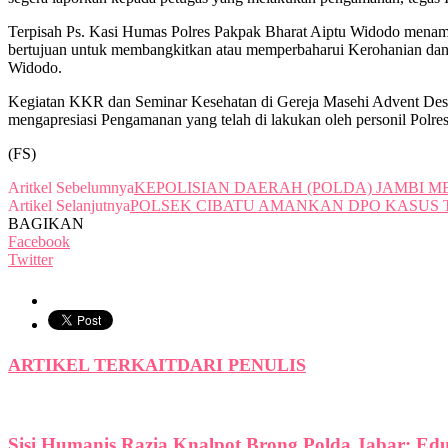
Terpisah Ps. Kasi Humas Polres Pakpak Bharat Aiptu Widodo menam
bertujuan untuk membangkitkan atau memperbaharui Kerohanian dan 
Widodo.
Kegiatan KKR dan Seminar Kesehatan di Gereja Masehi Advent Desa
mengapresiasi Pengamanan yang telah di lakukan oleh personil Polre
(FS)
Aritkel Sebelumnya
KEPOLISIAN DAERAH (POLDA) JAMBI M
Artikel Selanjutnya
POLSEK CIBATU AMANKAN DPO KASUS TI
BAGIKAN
Facebook
Twitter
ARTIKEL TERKAIT
DARI PENULIS
Sisi Humanis Razia Knalpot Brong Polda Jabar: Ed