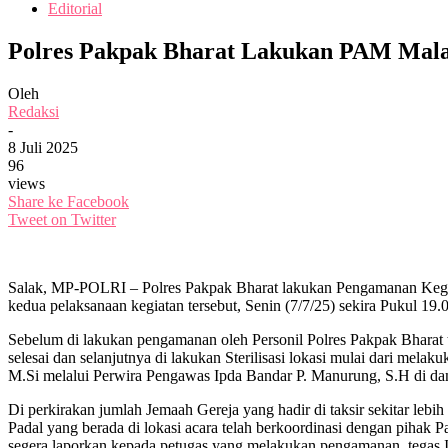
Editorial
Polres Pakpak Bharat Lakukan PAM Mala
Oleh
Redaksi
-
8 Juli 2025
96
views
Share ke Facebook
Tweet on Twitter
Salak, MP-POLRI – Polres Pakpak Bharat lakukan Pengamanan Keg
kedua pelaksanaan kegiatan tersebut, Senin (7/7/25) sekira Pukul 19
Sebelum di lakukan pengamanan oleh Personil Polres Pakpak Bharat t
selesai dan selanjutnya di lakukan Sterilisasi lokasi mulai dari me
M.Si melalui Perwira Pengawas Ipda Bandar P. Manurung, S.H di da
Di perkirakan jumlah Jemaah Gereja yang hadir di taksir sekitar le
Padal yang berada di lokasi acara telah berkoordinasi dengan pihak
segera laporkan kepada petugas yang melakukan pengamanan, tegas 