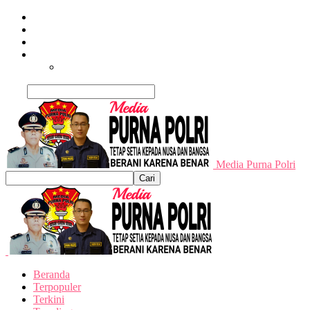
Beranda
Terpopuler
Terkini
Trending
Nusantara
Cari
Media Purna Polri
Beranda
Terpopuler
Terkini