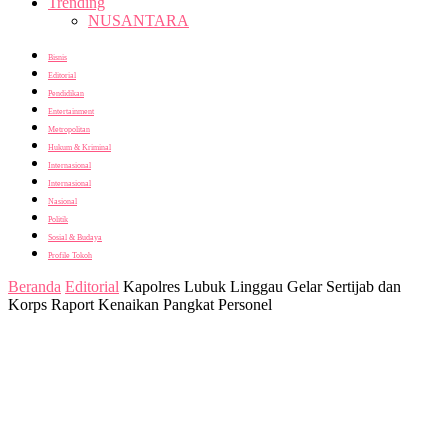
Trending
NUSANTARA
Bisnis
Editorial
Pendidikan
Entertainment
Metropolitan
Hukum & Kriminal
Internasional
Internasional
Nasional
Politik
Sosial & Budaya
Profile Tokoh
Beranda
Editorial
Kapolres Lubuk Linggau Gelar Sertijab dan
Korps Raport Kenaikan Pangkat Personel