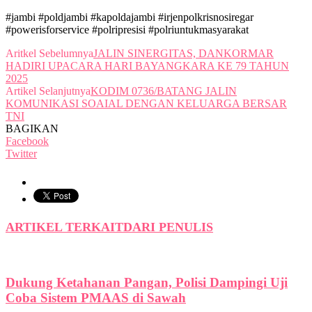
#jambi #poldjambi #kapoldajambi #irjenpolkrisnosiregar
#powerisforservice #polripresisi #polriuntukmasyarakat
Aritkel Sebelumnya
JALIN SINERGITAS, DANKORMAR
HADIRI UPACARA HARI BAYANGKARA KE 79 TAHUN
2025
Artikel Selanjutnya
KODIM 0736/BATANG JALIN
KOMUNIKASI SOAIAL DENGAN KELUARGA BERSAR
TNI
BAGIKAN
Facebook
Twitter
ARTIKEL TERKAIT
DARI PENULIS
Dukung Ketahanan Pangan, Polisi Dampingi Uji
Coba Sistem PMAAS di Sawah