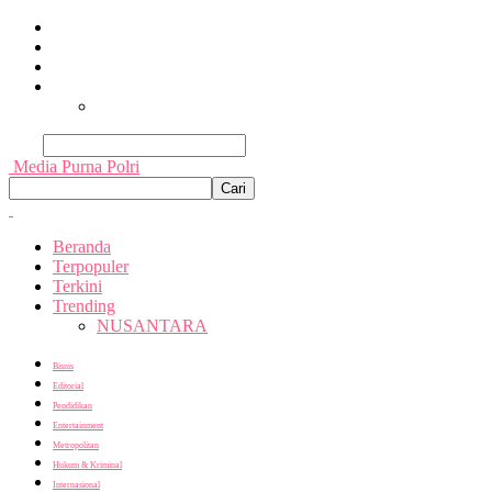
Beranda
Terpopuler
Terkini
Trending
Nusantara
Cari
Media Purna Polri
Beranda
Terpopuler
Terkini
Trending
NUSANTARA
Bisnis
Editorial
Pendidikan
Entertainment
Metropolitan
Hukum & Kriminal
Internasional