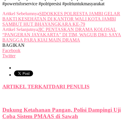
#powerisforservice #polripresisi #polriuntukmasyarakat
Aritkel Sebelumnya
SIDOKKES POLRESTA JAMBI GELAR
BAKTI KESEHATAN DI KANTOR WALI KOTA JAMBI
SAMBUT HUT BHAYANGKARA KE-79
Artikel Selanjutnya
JIC PENTASKAN DRAMA KOLOSAL
“PANGERAN JAYAKARTA” DI TIM, WAGUB DKI: SAYA
BANGGA PARA KIAI MAIN DRAMA
BAGIKAN
Facebook
Twitter
ARTIKEL TERKAIT
DARI PENULIS
Dukung Ketahanan Pangan, Polisi Dampingi Uji
Coba Sistem PMAAS di Sawah