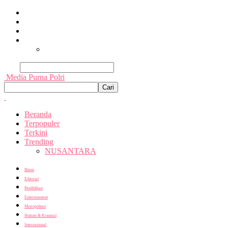
Beranda
Terpopuler
Terkini
Trending
Nusantara
Cari
Media Purna Polri
Beranda
Terpopuler
Terkini
Trending
NUSANTARA
Bisnis
Editorial
Pendidikan
Entertainment
Metropolitan
Hukum & Kriminal
Internasional