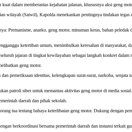
 kuat dalam memberantas kejahatan jalanan, khususnya aksi geng mot
sian wilayah (Satwil), Kapolda menekankan pentingnya tindakan tegas
nya: Premanisme, anarko, geng motor, minuman keras, bahan peledak da
mengganggu ketertiban umum, menimbulkan keresahan di masyarakat, dan
luruh jajaran di tingkat kewilayahan sebagai langkah konkret dalam m
elibatkan geng motor.
an pemeriksaan identitas, kelengkapan surat-surat, narkoba, senjata t
ukan patroli siber untuk memantau aktivitas geng motor di media sosial.
emerintah daerah dan pihak sekolah.
a orang tua tentang bahaya keterlibatan geng motor. Dukung dengan pem
engan berkoordinasi bersama pemerintah daerah dan instansi terkait gun