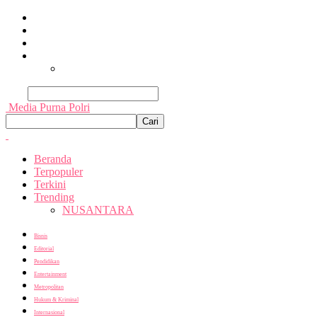
Beranda
Terpopuler
Terkini
Trending
Nusantara
Cari
Media Purna Polri
Beranda
Terpopuler
Terkini
Trending
NUSANTARA
Bisnis
Editorial
Pendidikan
Entertainment
Metropolitan
Hukum & Kriminal
Internasional