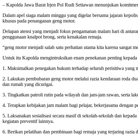
– Kapolda Jawa Barat Irjen Pol Rudi Setiawan menunjukan komitmen
Dalam apel siaga malam minggu yang digelar bersama jajaran kepoli
khusus pada penanganan geng motor.
Delapan atensi yang menjadi fokus pengamanan malam hari di antara
penggunaan knalpot brong, serta kenakalan remaja.
“geng motor menjadi salah satu perhatian utama kita karena sangat 
Untuk itu Kapolda mengintruksikan enam penekanan penting kepada se
1. Maksimalkan penegakan hukum terhadap seluruh perisitiwa yang m
2. Lakukan pembubaran geng motor melalui razia kendaraan roda dua d
dan rumah yang dicurigai.
3. Tingkatkan patroli rutin pada wilayah dan jam-jam rawan, serta lak
4. Terapkan kebijakan jam malam bagi pelajar, bekerjasama dengan p
5. Laksanakan sosialisasi secara masif di sekolah-sekolah dan kepad
kegiatan preventif lainnya.
6. Berikan pelatihan dan pembinaan bagi remaja yang terjaring razia d