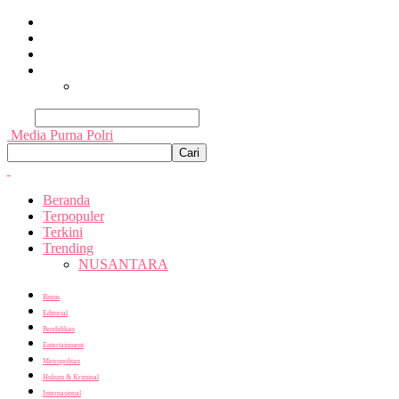
Beranda
Terpopuler
Terkini
Trending
Nusantara
Cari
Media Purna Polri
Beranda
Terpopuler
Terkini
Trending
NUSANTARA
Bisnis
Editorial
Pendidikan
Entertainment
Metropolitan
Hukum & Kriminal
Internasional