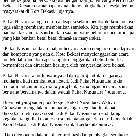
bentuk kerjasama berkolaborasi dengan komponen yang ada di Kota
Bekasi. Bersama-sama bagaimana kita meningkatkan kesejahteraan
masyarakat di Kota Bekasi,” ujarnya.
Pukat Nusantara juga cukup antisipasi selain membantu komunikasi
juga saling membantu memberikan sembako. Kita juga memberikan
bantuan ke saudara-saudara kita saat ini yang belum mencukupi, apa
yang kita berikan betul-betul dirasakan masyarakat.
“Pukat Nusantara dalam hal ini bersama-sama dengan semua lapisan
dan komponen yang ada di Kota Bekasi menyelenggarakan acara
ini. Mudah-mudahan apa yang diselenggarakan betul-betul bisa
bermanfaat dan dirasakan hasilnya oleh masyarakat kota bekasi.
Pukat Nusantara ini filosofinya adalah jaring untuk menjaring,
menjaring hati membangun negeri. Jadi Pukat Nusantara ingin
mengumpulkan orang-orang yang baik, yang ingin bersama-sama
berjuang bersamanya dalam wadah Pukat Nusantara,” tutupnya.
Ditempat yang sama juga Sekjen Pukat Nusantara, Wahyu
Gunawan, mengatakan harapannya agar kegiatan ini dapat
dirasakan oleh masyarakat. Jadi Pukat Nusantara mendukung
kegiatan yang dilakukan oleh semua gabungan dan dari Pemerintah
Kota Bekasi. Jadi Pukat Nusantara ikut serta didalamnya.
“Dan membantu dalam hal berkordinasi dan pembagian sembako