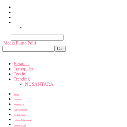
Beranda
Terpopuler
Terkini
Trending
Nusantara
Cari
Media Purna Polri
Beranda
Terpopuler
Terkini
Trending
NUSANTARA
Bisnis
Editorial
Pendidikan
Entertainment
Metropolitan
Hukum & Kriminal
Internasional