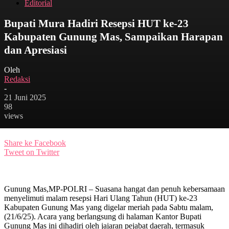
Editorial
Bupati Mura Hadiri Resepsi HUT ke-23
Kabupaten Gunung Mas, Sampaikan Harapan
dan Apresiasi
Oleh
Redaksi
-
21 Juni 2025
98
views
Share ke Facebook
Tweet on Twitter
Gunung Mas,MP-POLRI – Suasana hangat dan penuh kebersamaan
menyelimuti malam resepsi Hari Ulang Tahun (HUT) ke-23
Kabupaten Gunung Mas yang digelar meriah pada Sabtu malam,
(21/6/25). Acara yang berlangsung di halaman Kantor Bupati
Gunung Mas ini dihadiri oleh jajaran pejabat daerah, termasuk