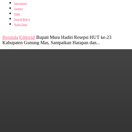
Internasional
Nasional
Politik
Sosial & Budaya
Profile Tokoh
Beranda
Editorial
Bupati Mura Hadiri Resepsi HUT ke-23
Kabupaten Gunung Mas, Sampaikan Harapan dan...