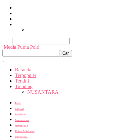
Beranda
Terpopuler
Terkini
Trending
Nusantara
Cari
Media Purna Polri
Beranda
Terpopuler
Terkini
Trending
NUSANTARA
Bisnis
Editorial
Pendidikan
Entertainment
Metropolitan
Hukum & Kriminal
Internasional