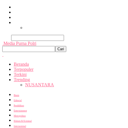
Beranda
Terpopuler
Terkini
Trending
Nusantara
Cari
Media Purna Polri
Beranda
Terpopuler
Terkini
Trending
NUSANTARA
Bisnis
Editorial
Pendidikan
Entertainment
Metropolitan
Hukum & Kriminal
Internasional