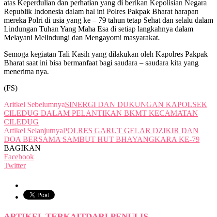
atas Keperdulian dan perhatian yang di berikan Kepolisian Negara
Republik Indonesia dalam hal ini Polres Pakpak Bharat harapan
mereka Polri di usia yang ke – 79 tahun tetap Sehat dan selalu dalam
Lindungan Tuhan Yang Maha Esa di setiap langkahnya dalam
Melayani Melindungi dan Mengayomi masyarakat.
Semoga kegiatan Tali Kasih yang dilakukan oleh Kapolres Pakpak
Bharat saat ini bisa bermanfaat bagi saudara – saudara kita yang
menerima nya.
(FS)
Aritkel Sebelumnya
SINERGI DAN DUKUNGAN KAPOLSEK
CILEDUG DALAM PELANTIKAN BKMT KECAMATAN
CILEDUG
Artikel Selanjutnya
POLRES GARUT GELAR DZIKIR DAN
DOA BERSAMA SAMBUT HUT BHAYANGKARA KE-79
BAGIKAN
Facebook
Twitter
ARTIKEL TERKAIT
DARI PENULIS