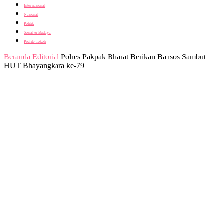
Internasional
Nasional
Politik
Sosial & Budaya
Profile Tokoh
Beranda
Editorial
Polres Pakpak Bharat Berikan Bansos Sambut
HUT Bhayangkara ke-79