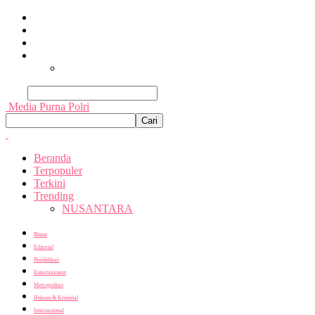
Beranda
Terpopuler
Terkini
Trending
Nusantara
Cari
Media Purna Polri
Beranda
Terpopuler
Terkini
Trending
NUSANTARA
Bisnis
Editorial
Pendidikan
Entertainment
Metropolitan
Hukum & Kriminal
Internasional