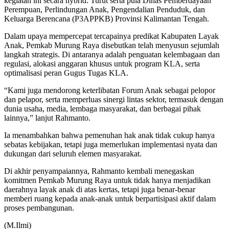
kegiatan ini secara hybrid. Turut serta pula Dinas Pemberdayaan
Perempuan, Perlindungan Anak, Pengendalian Penduduk, dan
Keluarga Berencana (P3APPKB) Provinsi Kalimantan Tengah.
Dalam upaya mempercepat tercapainya predikat Kabupaten Layak
Anak, Pemkab Murung Raya disebutkan telah menyusun sejumlah
langkah strategis. Di antaranya adalah penguatan kelembagaan dan
regulasi, alokasi anggaran khusus untuk program KLA, serta
optimalisasi peran Gugus Tugas KLA.
“Kami juga mendorong keterlibatan Forum Anak sebagai pelopor
dan pelapor, serta memperluas sinergi lintas sektor, termasuk dengan
dunia usaha, media, lembaga masyarakat, dan berbagai pihak
lainnya,” lanjut Rahmanto.
Ia menambahkan bahwa pemenuhan hak anak tidak cukup hanya
sebatas kebijakan, tetapi juga memerlukan implementasi nyata dan
dukungan dari seluruh elemen masyarakat.
Di akhir penyampaiannya, Rahmanto kembali menegaskan
komitmen Pemkab Murung Raya untuk tidak hanya menjadikan
daerahnya layak anak di atas kertas, tetapi juga benar-benar
memberi ruang kepada anak-anak untuk berpartisipasi aktif dalam
proses pembangunan.
(M.Ilmi)